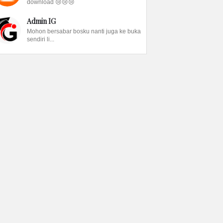
download 😢😢😢
Admin IG
Mohon bersabar bosku nanti juga ke buka
sendiri li...