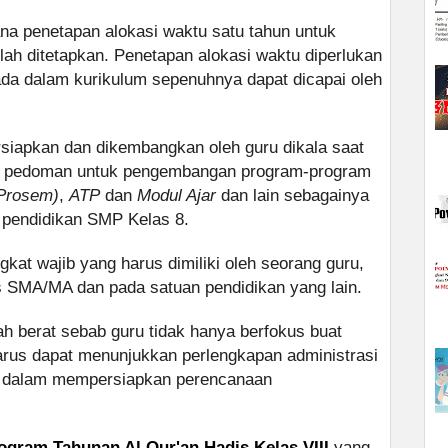
na penetapan alokasi waktu satu tahun untuk
lah ditetapkan. Penetapan alokasi waktu diperlukan
ada dalam kurikulum sepenuhnya dapat dicapai oleh
rsiapkan dan dikembangkan oleh guru dikala saat
kni pedoman untuk pengembangan program-program
Prosem)
,
ATP
dan
Modul Ajar
dan lain sebagainya
n pendidikan SMP Kelas 8.
kat wajib yang harus dimiliki oleh seorang guru,
s SMA/MA dan pada satuan pendidikan yang lain.
 berat sebab guru tidak hanya berfokus buat
arus dapat menunjukkan perlengkapan administrasi
u dalam mempersiapkan perencanaan
ogram Tahunan Al Qur'an Hadis Kelas VIII
yang