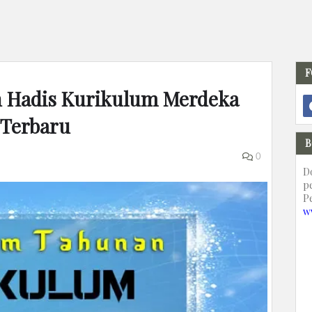
F
an Hadis Kurikulum Merdeka
 Terbaru
B
0
D
p
P
w