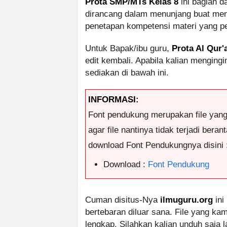
Prota SMP/MTs Kelas 8
ini bagian d
dirancang dalam menunjang buat menc
penetapan kompetensi materi yang per
Untuk Bapak/ibu guru,
Prota Al Qur'
edit kembali. Apabila kalian menging
sediakan di bawah ini.
INFORMASI:
Font pendukung merupakan file yan
agar file nantinya tidak terjadi ber
download Font Pendukungnya disini 
Download :
Font Pendukung
Cuman disitus-Nya
ilmuguru.org
ini
bertebaran diluar sana. File yang k
lengkap. Silahkan kalian unduh saja