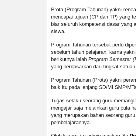
Prota (Program Tahunan) yakni renca
mencapai tujuan (CP dan TP) yang te
biar seluruh kompetensi dasar yang 
siswa.
Program Tahunan tersebut perlu dipe
sebelum tahun pelajaran, karna ya
berikutnya ialah
Program Semester (
yang berdasarkan dari tingkat satua
Program Tahunan (Prota) yakni perang
baik itu pada jenjang SD/MI SMP/MT
Tugas selaku seorang guru memanglah
mengajar saja melainkan guru pula h
yang merupakan bahan seorang gur
pembelajarannya.
Oleh karena itu admin bagikan file
Pr