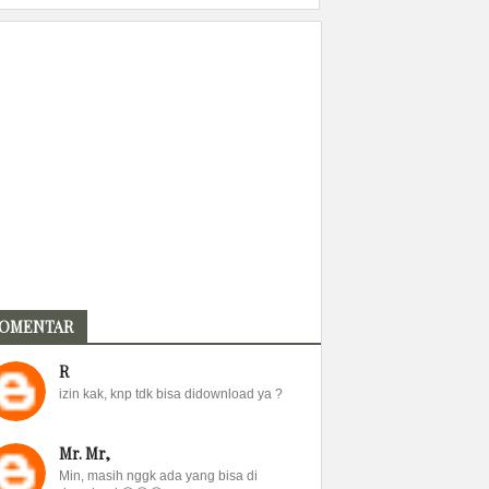
OMENTAR
R
izin kak, knp tdk bisa didownload ya ?
Mr. Mr,
Min, masih nggk ada yang bisa di