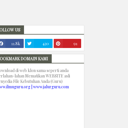
OLLOW US
11.8k
420
91
OOKMARK DOMAIN KAMI
ownload di web klon sama seperti anda
erlahan-lahan Mematikan WEBSITE asli
enyedia File Kebutuhan Anda (Guru)
ww.ilmuguru.org | www.jalurguru.com