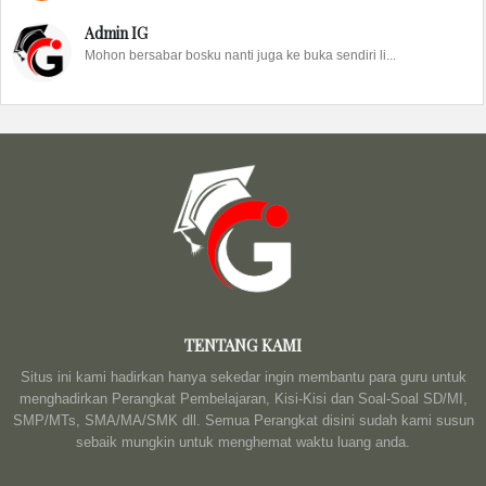
Admin IG
Mohon bersabar bosku nanti juga ke buka sendiri li...
TENTANG KAMI
Situs ini kami hadirkan hanya sekedar ingin membantu para guru untuk
menghadirkan Perangkat Pembelajaran, Kisi-Kisi dan Soal-Soal SD/MI,
SMP/MTs, SMA/MA/SMK dll. Semua Perangkat disini sudah kami susun
sebaik mungkin untuk menghemat waktu luang anda.