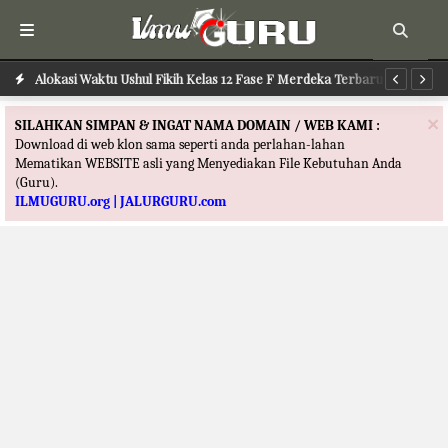
Alokasi Waktu Ushul Fikih Kelas 12 Fase F Merdeka Terbaru
Alokasi Waktu Ilmu Tafsir Kelas 12 Fase F Merdeka Terbaru
Al
×
SILAHKAN SIMPAN & INGAT NAMA DOMAIN / WEB KAMI :
Download di web klon sama seperti anda perlahan-lahan
Mematikan WEBSITE asli yang Menyediakan File Kebutuhan Anda
(Guru).
ILMUGURU.org | JALURGURU.com