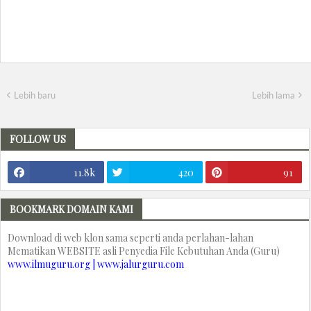
Lebih baru
Lebih lama
FOLLOW US
11.8k
420
91
BOOKMARK DOMAIN KAMI
Download di web klon sama seperti anda perlahan-lahan
Mematikan WEBSITE asli Penyedia File Kebutuhan Anda (Guru)
www.ilmuguru.org | www.jalurguru.com