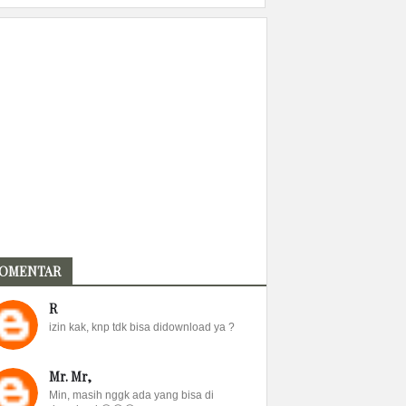
OMENTAR
R
izin kak, knp tdk bisa didownload ya ?
Mr. Mr,
Min, masih nggk ada yang bisa di