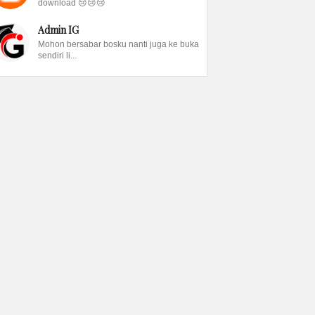
download 😢😢😢
Admin IG
Mohon bersabar bosku nanti juga ke buka
sendiri li...