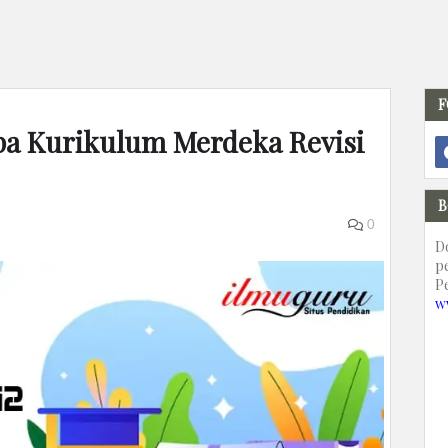
F
upa Kurikulum Merdeka Revisi
B
0
D
p
P
w