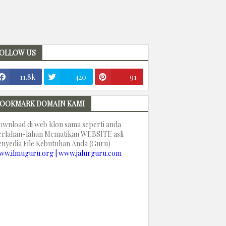
OLLOW US
11.8k
420
91
OOKMARK DOMAIN KAMI
ownload di web klon sama seperti anda
erlahan-lahan Mematikan WEBSITE asli
enyedia File Kebutuhan Anda (Guru)
ww.ilmuguru.org | www.jalurguru.com