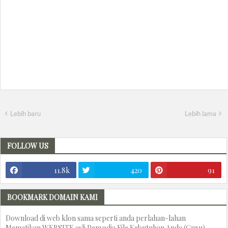
Lebih baru
Lebih lama
FOLLOW US
11.8k
420
91
BOOKMARK DOMAIN KAMI
Download di web klon sama seperti anda perlahan-lahan
Mematikan WEBSITE asli Penyedia File Kebutuhan Anda (Guru)