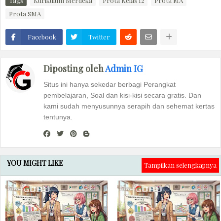
Tags
Kurikulum Merdeka
Prota Kelas 12
Prota MA
Prota SMA
Facebook
Twitter
Diposting oleh
Admin IG
Situs ini hanya sekedar berbagi Perangkat
pembelajaran, Soal dan kisi-kisi secara gratis. Dan
kami sudah menyusunnya serapih dan sehemat kertas
tentunya.
YOU MIGHT LIKE
Tampilkan selengkapnya