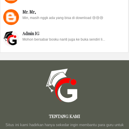
Mr. Mr,
Min, masih nggk ada yang bisa di download 😢😢😢
Admin IG
Mohon bersabar bosku nanti juga ke buka sendiri li...
TENTANG KAMI
Situs ini kami hadirkan hanya sekedar ingin membantu para guru untuk