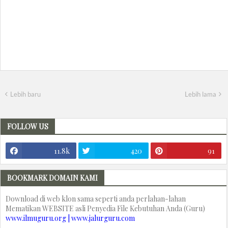
Lebih baru
Lebih lama
FOLLOW US
11.8k
420
91
BOOKMARK DOMAIN KAMI
Download di web klon sama seperti anda perlahan-lahan
Mematikan WEBSITE asli Penyedia File Kebutuhan Anda (Guru)
www.ilmuguru.org | www.jalurguru.com