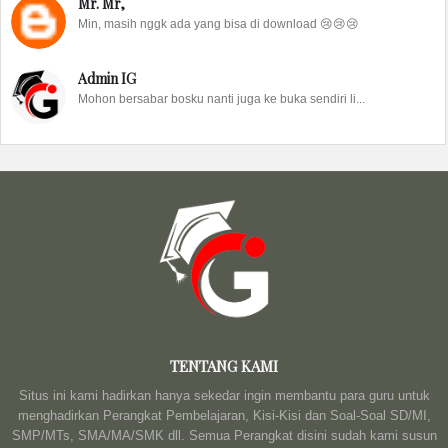
Mr. Mr,
Min, masih nggk ada yang bisa di download 😢😢😢
Admin IG
Mohon bersabar bosku nanti juga ke buka sendiri li...
TENTANG KAMI
Situs ini kami hadirkan hanya sekedar ingin membantu para guru untuk
menghadirkan Perangkat Pembelajaran, Kisi-Kisi dan Soal-Soal SD/MI,
SMP/MTs, SMA/MA/SMK dll. Semua Perangkat disini sudah kami susun