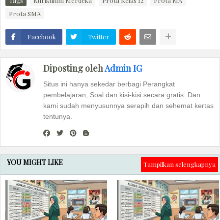
Tags
Kurikulum Merdeka
Prota Kelas 12
Prota MA
Prota SMA
Facebook
Twitter
Diposting oleh
Admin IG
Situs ini hanya sekedar berbagi Perangkat
pembelajaran, Soal dan kisi-kisi secara gratis. Dan
kami sudah menyusunnya serapih dan sehemat kertas
tentunya.
YOU MIGHT LIKE
Tampilkan selengkapnya