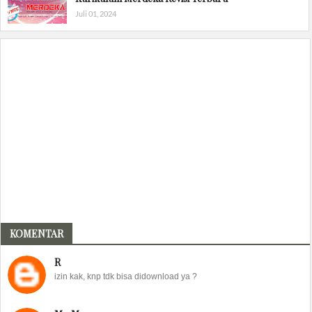
Juli 01, 2024
KOMENTAR
R
izin kak, knp tdk bisa didownload ya ?