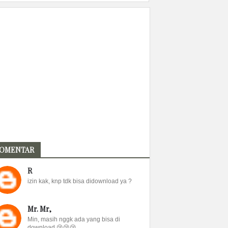
OMENTAR
R
izin kak, knp tdk bisa didownload ya ?
Mr. Mr,
Min, masih nggk ada yang bisa di
download 😢😢😢