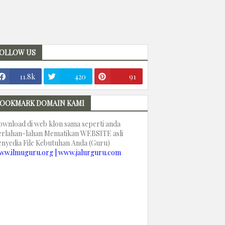
OLLOW US
11.8k
420
91
OOKMARK DOMAIN KAMI
ownload di web klon sama seperti anda
erlahan-lahan Mematikan WEBSITE asli
enyedia File Kebutuhan Anda (Guru)
ww.ilmuguru.org | www.jalurguru.com