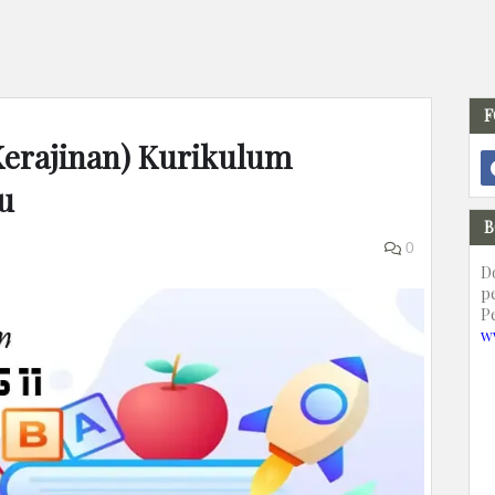
F
Kerajinan) Kurikulum
u
B
0
D
p
P
w