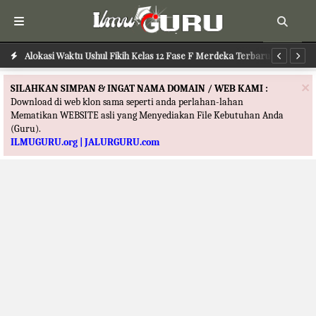
Alokasi Waktu Ushul Fikih Kelas 12 Fase F Merdeka Terbaru
Alokasi Waktu Ilmu Tafsir Kelas 12 Fase F Merdeka Terbaru
Al
×
SILAHKAN SIMPAN & INGAT NAMA DOMAIN / WEB KAMI :
Download di web klon sama seperti anda perlahan-lahan
Mematikan WEBSITE asli yang Menyediakan File Kebutuhan Anda
(Guru).
ILMUGURU.org | JALURGURU.com