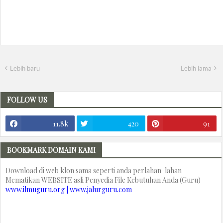
Lebih baru
Lebih lama
FOLLOW US
11.8k
420
91
BOOKMARK DOMAIN KAMI
Download di web klon sama seperti anda perlahan-lahan
Mematikan WEBSITE asli Penyedia File Kebutuhan Anda (Guru)
www.ilmuguru.org | www.jalurguru.com