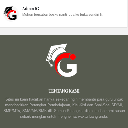
Admin IG
Mohon bersabar bosku nanti juga ke buka sendiri li...
TENTANG KAMI
Situs ini kami hadirkan hanya sekedar ingin membantu para guru untuk
menghadirkan Perangkat Pembelajaran, Kisi-Kisi dan Soal-Soal SD/MI,
SMP/MTs, SMA/MA/SMK dll. Semua Perangkat disini sudah kami susun
sebaik mungkin untuk menghemat waktu luang anda.