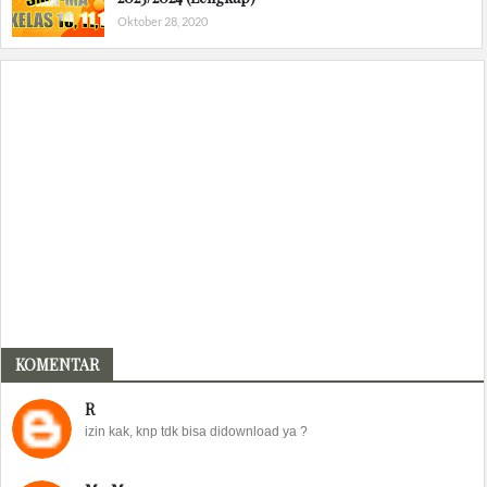
Oktober 28, 2020
KOMENTAR
R
izin kak, knp tdk bisa didownload ya ?