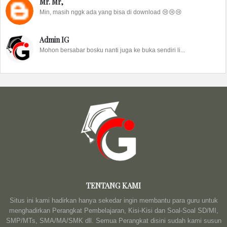
Mr. Mr,
Min, masih nggk ada yang bisa di download 😢😢😢
Admin IG
Mohon bersabar bosku nanti juga ke buka sendiri li...
TENTANG KAMI
Situs ini kami hadirkan hanya sekedar ingin membantu para guru untuk
menghadirkan Perangkat Pembelajaran, Kisi-Kisi dan Soal-Soal SD/MI,
SMP/MTs, SMA/MA/SMK dll. Semua Perangkat disini sudah kami susun