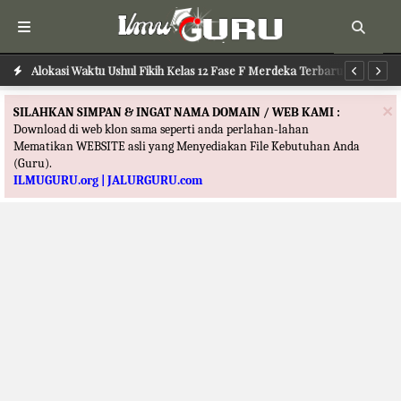
Alokasi Waktu Ilmu Tafsir Kelas 12 Fase F Merdeka Terbaru
Alokasi Waktu Ushul Fikih Kelas 12 Fase F Merdeka Terbaru
Al
×
SILAHKAN SIMPAN & INGAT NAMA DOMAIN / WEB KAMI :
Download di web klon sama seperti anda perlahan-lahan
Mematikan WEBSITE asli yang Menyediakan File Kebutuhan Anda
(Guru).
ILMUGURU.org | JALURGURU.com