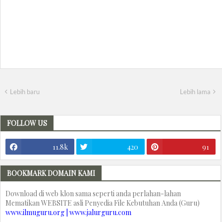
Lebih baru
Lebih lama
FOLLOW US
11.8k
420
91
BOOKMARK DOMAIN KAMI
Download di web klon sama seperti anda perlahan-lahan
Mematikan WEBSITE asli Penyedia File Kebutuhan Anda (Guru)
www.ilmuguru.org | www.jalurguru.com