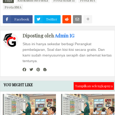
Tags
Kurikulum Merdeka
Prota Kelas 11
Prota MA
Prota SMA
Facebook
Twitter
Diposting oleh
Admin IG
Situs ini hanya sekedar berbagi Perangkat
pembelajaran, Soal dan kisi-kisi secara gratis. Dan
kami sudah menyusunnya serapih dan sehemat kertas
tentunya.
YOU MIGHT LIKE
Tampilkan selengkapnya