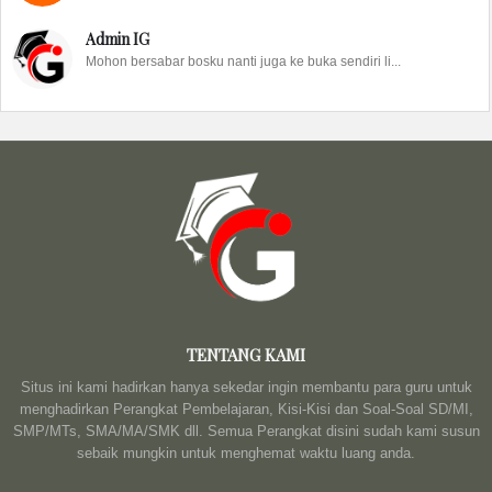
Admin IG
Mohon bersabar bosku nanti juga ke buka sendiri li...
TENTANG KAMI
Situs ini kami hadirkan hanya sekedar ingin membantu para guru untuk
menghadirkan Perangkat Pembelajaran, Kisi-Kisi dan Soal-Soal SD/MI,
SMP/MTs, SMA/MA/SMK dll. Semua Perangkat disini sudah kami susun
sebaik mungkin untuk menghemat waktu luang anda.