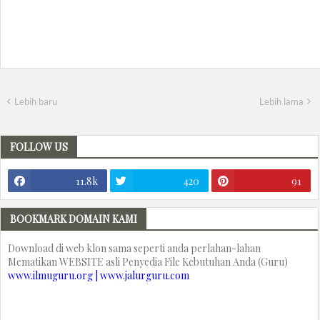
Lebih baru
Lebih lama
FOLLOW US
11.8k
420
91
BOOKMARK DOMAIN KAMI
Download di web klon sama seperti anda perlahan-lahan
Mematikan WEBSITE asli Penyedia File Kebutuhan Anda (Guru)
www.ilmuguru.org | www.jalurguru.com