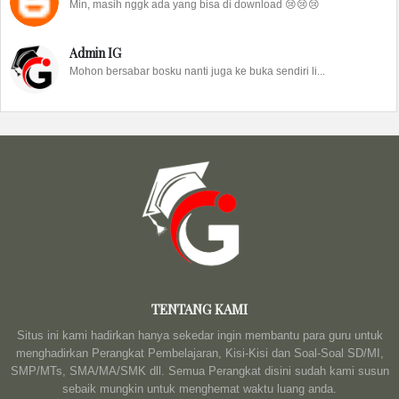
Min, masih nggk ada yang bisa di download 😢😢😢
Admin IG
Mohon bersabar bosku nanti juga ke buka sendiri li...
TENTANG KAMI
Situs ini kami hadirkan hanya sekedar ingin membantu para guru untuk
menghadirkan Perangkat Pembelajaran, Kisi-Kisi dan Soal-Soal SD/MI,
SMP/MTs, SMA/MA/SMK dll. Semua Perangkat disini sudah kami susun
sebaik mungkin untuk menghemat waktu luang anda.