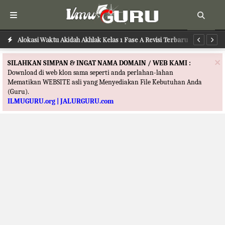
Alokasi Waktu Akidah Akhlak Kelas 1 Fase A Revisi Terbaru
Alokasi Waktu Seni Teater Kelas 1 Fase A Revisi Terbaru
Al
×
SILAHKAN SIMPAN & INGAT NAMA DOMAIN / WEB KAMI :
Download di web klon sama seperti anda perlahan-lahan
Mematikan WEBSITE asli yang Menyediakan File Kebutuhan Anda
(Guru).
ILMUGURU.org | JALURGURU.com