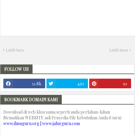
Lebih baru
Lebih lama
FOLLOW US
11.8k
420
91
BOOKMARK DOMAIN KAMI
Download di web klon sama seperti anda perlahan-lahan
Mematikan WEBSITE asli Penyedia File Kebutuhan Anda (Guru)
www.ilmuguru.org | www.jalurguru.com