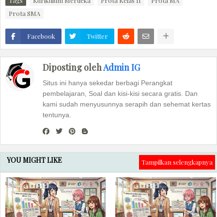
Tags
Kurikulum Merdeka
Prota Kelas 11
Prota MA
Prota SMA
Facebook
Twitter
Diposting oleh
Admin IG
Situs ini hanya sekedar berbagi Perangkat
pembelajaran, Soal dan kisi-kisi secara gratis. Dan
kami sudah menyusunnya serapih dan sehemat kertas
tentunya.
YOU MIGHT LIKE
Tampilkan selengkapnya