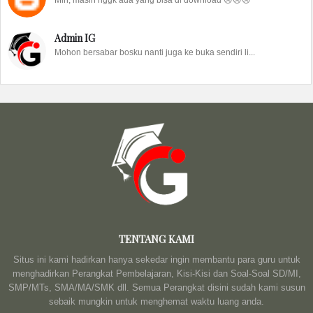
Min, masih nggk ada yang bisa di download 😢😢😢
Admin IG
Mohon bersabar bosku nanti juga ke buka sendiri li...
TENTANG KAMI
Situs ini kami hadirkan hanya sekedar ingin membantu para guru untuk
menghadirkan Perangkat Pembelajaran, Kisi-Kisi dan Soal-Soal SD/MI,
SMP/MTs, SMA/MA/SMK dll. Semua Perangkat disini sudah kami susun
sebaik mungkin untuk menghemat waktu luang anda.