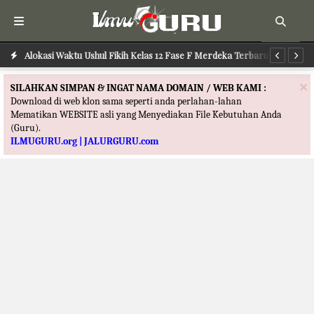
Alokasi Waktu Ilmu Tafsir Kelas 12 Fase F Merdeka Terbaru
Alokasi Waktu Ushul Fikih Kelas 12 Fase F Merdeka Terbaru
Al
×
SILAHKAN SIMPAN & INGAT NAMA DOMAIN / WEB KAMI :
Download di web klon sama seperti anda perlahan-lahan
Mematikan WEBSITE asli yang Menyediakan File Kebutuhan Anda
(Guru).
ILMUGURU.org | JALURGURU.com