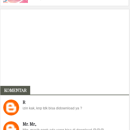
KOMENTAR
R
izin kak, knp tdk bisa didownload ya ?
Mr. Mr,