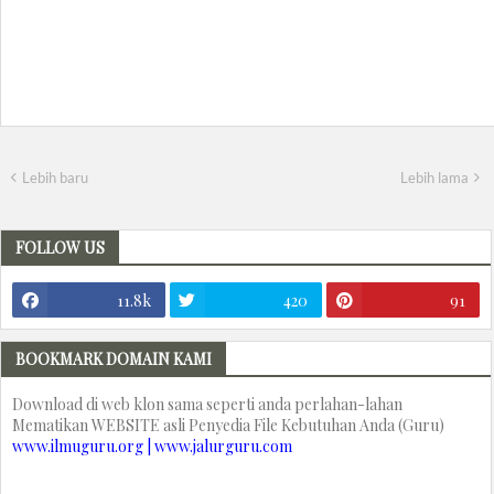
Lebih baru
Lebih lama
FOLLOW US
11.8k
420
91
BOOKMARK DOMAIN KAMI
Download di web klon sama seperti anda perlahan-lahan
Mematikan WEBSITE asli Penyedia File Kebutuhan Anda (Guru)
www.ilmuguru.org | www.jalurguru.com