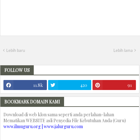
Lebih baru
Lebih lama
FOLLOW US
11.8k
420
91
BOOKMARK DOMAIN KAMI
Download di web klon sama seperti anda perlahan-lahan
Mematikan WEBSITE asli Penyedia File Kebutuhan Anda (Guru)
www.ilmuguru.org | www.jalurguru.com