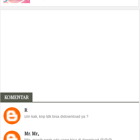
KOMENTAR
R
izin kak, knp tdk bisa didownload ya ?
Mr. Mr,