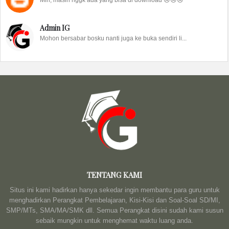
Min, masih nggk ada yang bisa di download 😢😢😢
Admin IG
Mohon bersabar bosku nanti juga ke buka sendiri li...
TENTANG KAMI
Situs ini kami hadirkan hanya sekedar ingin membantu para guru untuk
menghadirkan Perangkat Pembelajaran, Kisi-Kisi dan Soal-Soal SD/MI,
SMP/MTs, SMA/MA/SMK dll. Semua Perangkat disini sudah kami susun
sebaik mungkin untuk menghemat waktu luang anda.