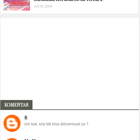
Juli 01, 2024
KOMENTAR
R
izin kak, knp tdk bisa didownload ya ?