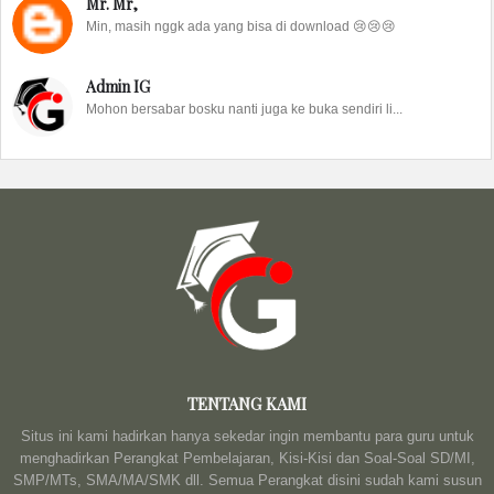
Mr. Mr,
Min, masih nggk ada yang bisa di download 😢😢😢
Admin IG
Mohon bersabar bosku nanti juga ke buka sendiri li...
TENTANG KAMI
Situs ini kami hadirkan hanya sekedar ingin membantu para guru untuk
menghadirkan Perangkat Pembelajaran, Kisi-Kisi dan Soal-Soal SD/MI,
SMP/MTs, SMA/MA/SMK dll. Semua Perangkat disini sudah kami susun