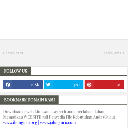
Lebih baru
Lebih lama
FOLLOW US
11.8k
420
91
BOOKMARK DOMAIN KAMI
Download di web klon sama seperti anda perlahan-lahan
Mematikan WEBSITE asli Penyedia File Kebutuhan Anda (Guru)
www.ilmuguru.org | www.jalurguru.com