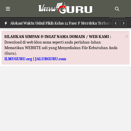
Alokasi Waktu Ushul Fikih Kelas 12 Fase F Merdeka Terbaru
Alokasi Waktu Ilmu Tafsir Kelas 12 Fase F Merdeka Terbaru
Al
×
SILAHKAN SIMPAN & INGAT NAMA DOMAIN / WEB KAMI :
Download di web klon sama seperti anda perlahan-lahan
Mematikan WEBSITE asli yang Menyediakan File Kebutuhan Anda
(Guru).
ILMUGURU.org | JALURGURU.com