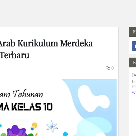
F
 Arab Kurikulum Merdeka
 Terbaru
B
0
D
p
P
w