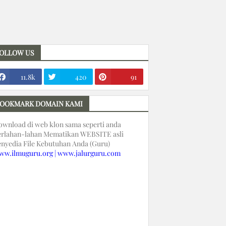
OLLOW US
11.8k
420
91
OOKMARK DOMAIN KAMI
ownload di web klon sama seperti anda
erlahan-lahan Mematikan WEBSITE asli
enyedia File Kebutuhan Anda (Guru)
ww.ilmuguru.org | www.jalurguru.com