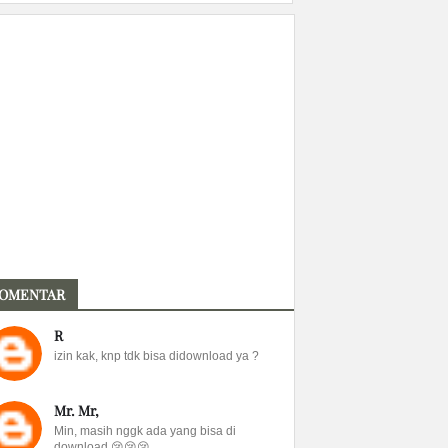
OMENTAR
R
izin kak, knp tdk bisa didownload ya ?
Mr. Mr,
Min, masih nggk ada yang bisa di
download 😢😢😢