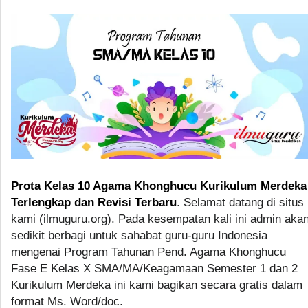
Prota Kelas 10 Agama Khonghucu Kurikulum Merdeka
Terlengkap dan Revisi Terbaru
. Selamat datang di situs
kami (ilmuguru.org). Pada kesempatan kali ini admin aka
sedikit berbagi untuk sahabat guru-guru Indonesia
mengenai Program Tahunan Pend. Agama Khonghucu
Fase E Kelas X SMA/MA/Keagamaan Semester 1 dan 2
Kurikulum Merdeka ini kami bagikan secara gratis dalam
format Ms. Word/doc.