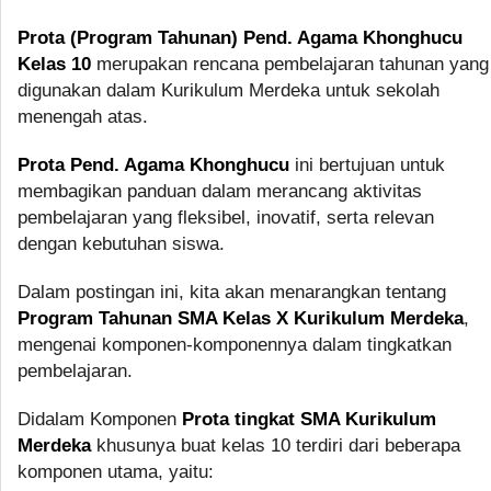
Prota (Program Tahunan) Pend. Agama Khonghucu
Kelas 10
merupakan rencana pembelajaran tahunan yang
digunakan dalam Kurikulum Merdeka untuk sekolah
menengah atas.
Prota Pend. Agama Khonghucu
ini bertujuan untuk
membagikan panduan dalam merancang aktivitas
pembelajaran yang fleksibel, inovatif, serta relevan
dengan kebutuhan siswa.
Dalam postingan ini, kita akan menarangkan tentang
Program Tahunan SMA Kelas X Kurikulum Merdeka
,
mengenai komponen-komponennya dalam tingkatkan
pembelajaran.
Didalam Komponen
Prota tingkat SMA Kurikulum
Merdeka
khusunya buat kelas 10 terdiri dari beberapa
komponen utama, yaitu: