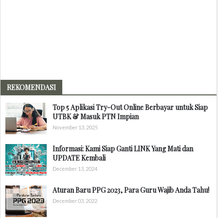
REKOMENDASI
Top 5 Aplikasi Try-Out Online Berbayar untuk Siap
UTBK & Masuk PTN Impian
November 13, 2025
Informasi: Kami Siap Ganti LINK Yang Mati dan
UPDATE Kembali
December 13, 2024
Aturan Baru PPG 2023, Para Guru Wajib Anda Tahu!
December 03, 2022