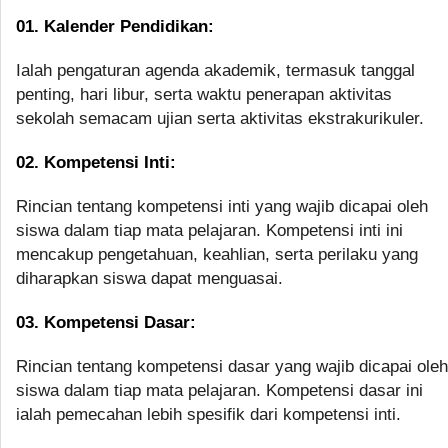
01. Kalender Pendidikan:
Ialah pengaturan agenda akademik, termasuk tanggal
penting, hari libur, serta waktu penerapan aktivitas
sekolah semacam ujian serta aktivitas ekstrakurikuler.
02. Kompetensi Inti:
Rincian tentang kompetensi inti yang wajib dicapai oleh
siswa dalam tiap mata pelajaran. Kompetensi inti ini
mencakup pengetahuan, keahlian, serta perilaku yang
diharapkan siswa dapat menguasai.
03. Kompetensi Dasar:
Rincian tentang kompetensi dasar yang wajib dicapai oleh
siswa dalam tiap mata pelajaran. Kompetensi dasar ini
ialah pemecahan lebih spesifik dari kompetensi inti.