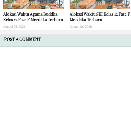
Alokasi Waktu Agama Buddha
Alokasi Waktu SKI Kelas 12 Fase F
Kelas 12 Fase F Merdeka Terbaru
Merdeka Terbaru
August 06, 2026
August 06, 2026
POST A COMMENT