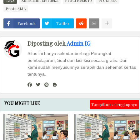
Tags
Kurikulum Merdeka
Prota Kelas 10
Prota MA
Prota SMA
Facebook
Twitter
Diposting oleh
Admin IG
Situs ini hanya sekedar berbagi Perangkat
pembelajaran, Soal dan kisi-kisi secara gratis. Dan
kami sudah menyusunnya serapih dan sehemat kertas
tentunya.
YOU MIGHT LIKE
Tampilkan selengkapnya