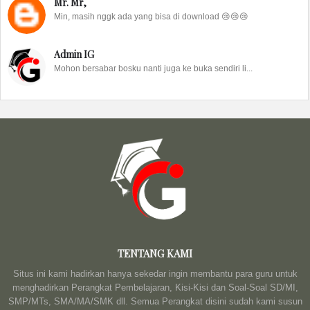
Mr. Mr,
Min, masih nggk ada yang bisa di download 😢😢😢
Admin IG
Mohon bersabar bosku nanti juga ke buka sendiri li...
TENTANG KAMI
Situs ini kami hadirkan hanya sekedar ingin membantu para guru untuk
menghadirkan Perangkat Pembelajaran, Kisi-Kisi dan Soal-Soal SD/MI,
SMP/MTs, SMA/MA/SMK dll. Semua Perangkat disini sudah kami susun