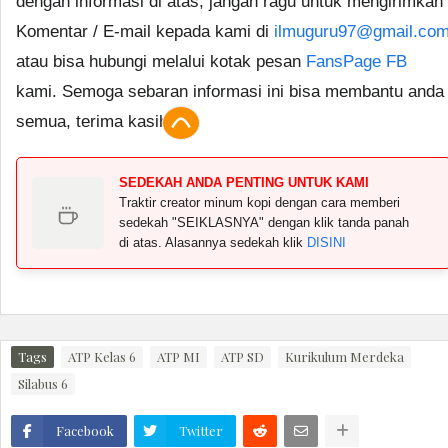
dengan informasi di atas, jangan ragu untuk mengirimkan
Komentar / E-mail kepada kami di
ilmuguru97@gmail.co
atau bisa hubungi melalui kotak pesan
FansPage FB
kami. Semoga sebaran informasi ini bisa membantu anda
semua, terima kasih.
SEDEKAH ANDA PENTING UNTUK KAMI
Traktir creator minum kopi dengan cara memberi
sedekah "SEIKLASNYA" dengan klik tanda panah
di atas. Alasannya sedekah klik
DISINI
Tags
ATP Kelas 6
ATP MI
ATP SD
Kurikulum Merdeka
Silabus 6
Facebook
Twitter