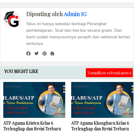
Diposting oleh
Admin IG
Situs ini hanya sekedar berbagi Perangkat
pembelajaran, Soal dan kisi-kisi secara gratis. Dan
kami sudah menyusunnya serapih dan sehemat kertas
tentunya.
YOU MIGHT LIKE
Tampilkan selengkapnya
ATP Agama Kristen Kelas 6
ATP Agama Khonghucu Kelas 6
Terlengkap dan Revisi Terbaru
Terlengkap dan Revisi Terbaru