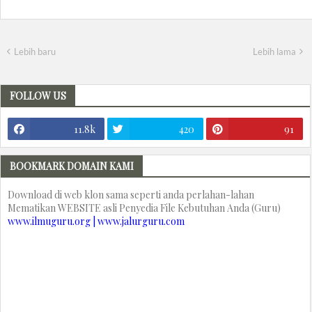
Lebih baru
Lebih lama
FOLLOW US
11.8k
420
91
BOOKMARK DOMAIN KAMI
Download di web klon sama seperti anda perlahan-lahan
Mematikan WEBSITE asli Penyedia File Kebutuhan Anda (Guru)
www.ilmuguru.org | www.jalurguru.com