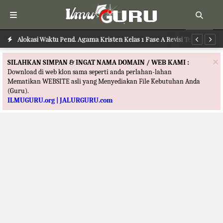
Alokasi Waktu Pend. Agama Khonghucu Kelas 1 Fase A Revisi
Alokasi Waktu Pend. Agama Kristen Kelas 1 Fase A Revisi Terbaru
Al
Terbaru
×
SILAHKAN SIMPAN & INGAT NAMA DOMAIN / WEB KAMI :
Download di web klon sama seperti anda perlahan-lahan
Mematikan WEBSITE asli yang Menyediakan File Kebutuhan Anda
(Guru).
ILMUGURU.org | JALURGURU.com