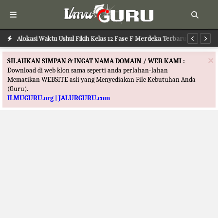
Alokasi Waktu Ushul Fikih Kelas 12 Fase F Merdeka Terbaru
Alokasi Waktu Ilmu Tafsir Kelas 12 Fase F Merdeka Terbaru
Al
×
SILAHKAN SIMPAN & INGAT NAMA DOMAIN / WEB KAMI :
Download di web klon sama seperti anda perlahan-lahan
Mematikan WEBSITE asli yang Menyediakan File Kebutuhan Anda
(Guru).
ILMUGURU.org | JALURGURU.com