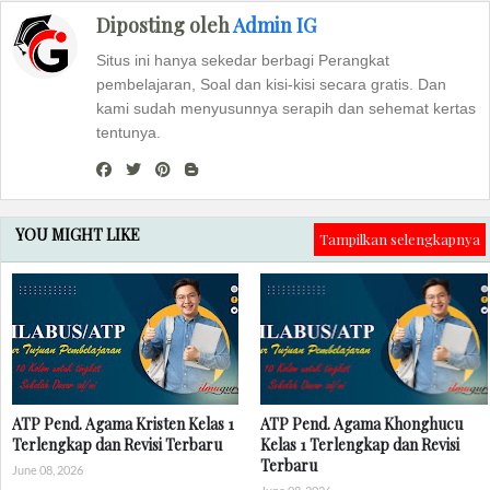
Diposting oleh
Admin IG
Situs ini hanya sekedar berbagi Perangkat
pembelajaran, Soal dan kisi-kisi secara gratis. Dan
kami sudah menyusunnya serapih dan sehemat kertas
tentunya.
YOU MIGHT LIKE
Tampilkan selengkapnya
ATP Pend. Agama Kristen Kelas 1
ATP Pend. Agama Khonghucu
Terlengkap dan Revisi Terbaru
Kelas 1 Terlengkap dan Revisi
Terbaru
June 08, 2026