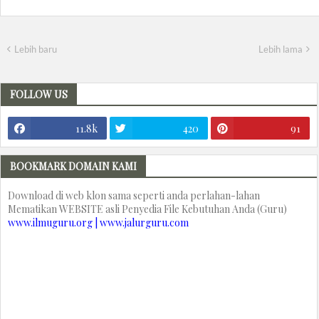
Lebih baru
Lebih lama
FOLLOW US
11.8k
420
91
BOOKMARK DOMAIN KAMI
Download di web klon sama seperti anda perlahan-lahan
Mematikan WEBSITE asli Penyedia File Kebutuhan Anda (Guru)
www.ilmuguru.org | www.jalurguru.com