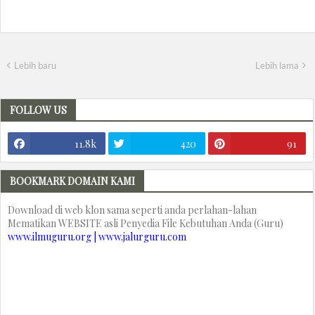
Lebih baru
Lebih lama
FOLLOW US
11.8k
420
91
BOOKMARK DOMAIN KAMI
Download di web klon sama seperti anda perlahan-lahan
Mematikan WEBSITE asli Penyedia File Kebutuhan Anda (Guru)
www.ilmuguru.org | www.jalurguru.com