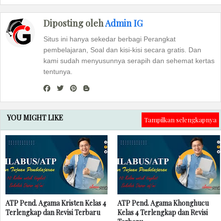
Diposting oleh
Admin IG
Situs ini hanya sekedar berbagi Perangkat
pembelajaran, Soal dan kisi-kisi secara gratis. Dan
kami sudah menyusunnya serapih dan sehemat kertas
tentunya.
YOU MIGHT LIKE
Tampilkan selengkapnya
ATP Pend. Agama Kristen Kelas 4
ATP Pend. Agama Khonghucu
Terlengkap dan Revisi Terbaru
Kelas 4 Terlengkap dan Revisi