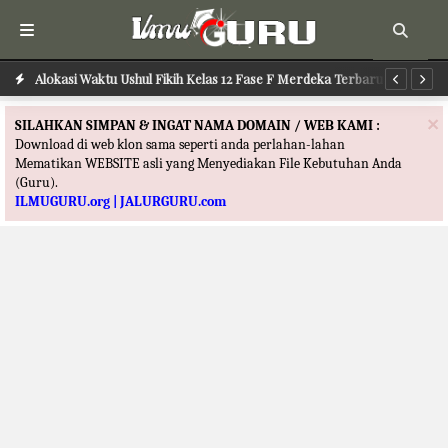
Alokasi Waktu Ushul Fikih Kelas 12 Fase F Merdeka Terbaru
Alokasi Waktu Ilmu Tafsir Kelas 12 Fase F Merdeka Terbaru
Al
×
SILAHKAN SIMPAN & INGAT NAMA DOMAIN / WEB KAMI :
Download di web klon sama seperti anda perlahan-lahan
Mematikan WEBSITE asli yang Menyediakan File Kebutuhan Anda
(Guru).
ILMUGURU.org | JALURGURU.com