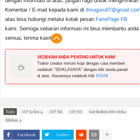
dengan informasi di atas, jangan ragu untuk mengirimkan
Komentar / E-mail kepada kami di
ilmuguru97@gmail.co
atau bisa hubungi melalui kotak pesan
FansPage FB
kami. Semoga sebaran informasi ini bisa membantu anda
semua, terima kasih.
SEDEKAH ANDA PENTING UNTUK KAMI
Traktir creator minum kopi dengan cara memberi
sedekah "SEIKLASNYA" dengan klik tanda panah
di atas. Alasannya sedekah klik
DISINI
Tags
ATP Kelas 4
ATP MI
ATP SD
Kurikulum Merdeka
Silabus 4
Facebook
Twitter