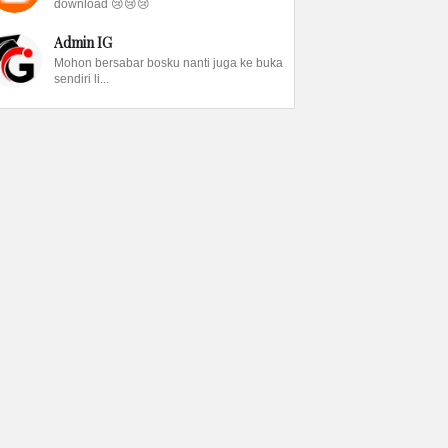
download 😢😢😢
Admin IG
Mohon bersabar bosku nanti juga ke buka
sendiri li...