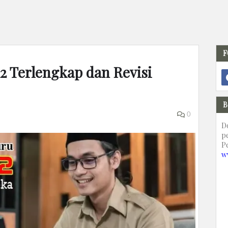
F
12 Terlengkap dan Revisi
B
0
D
p
P
w