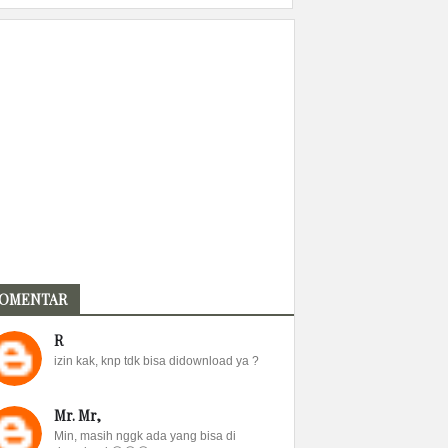
OMENTAR
R
izin kak, knp tdk bisa didownload ya ?
Mr. Mr,
Min, masih nggk ada yang bisa di