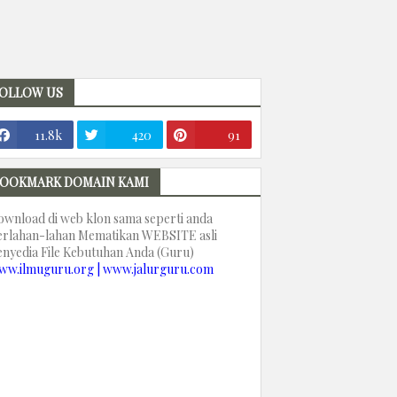
OLLOW US
11.8k
420
91
OOKMARK DOMAIN KAMI
ownload di web klon sama seperti anda
erlahan-lahan Mematikan WEBSITE asli
enyedia File Kebutuhan Anda (Guru)
ww.ilmuguru.org | www.jalurguru.com