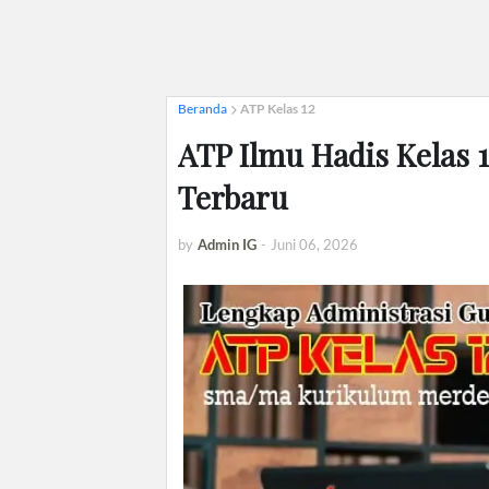
Beranda
ATP Kelas 12
ATP Ilmu Hadis Kelas 
Terbaru
by
Admin IG
-
Juni 06, 2026