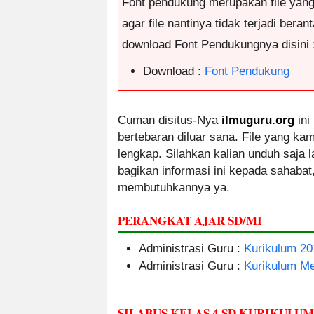
Font pendukung merupakan file yan
agar file nantinya tidak terjadi ber
download Font Pendukungnya disini 
Download :
Font Pendukung
Cuman disitus-Nya
ilmuguru.org
ini
bertebaran diluar sana. File yang k
lengkap. Silahkan kalian unduh saja
bagikan informasi ini kepada sahabat
membutuhkannya ya.
PERANGKAT AJAR SD/MI
Administrasi Guru :
Kurikulum 20
Administrasi Guru :
Kurikulum M
SILABUS KELAS 4 SD KURIKULU