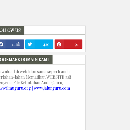
OLLOW US
11.8k
420
91
OOKMARK DOMAIN KAMI
ownload di web klon sama seperti anda
erlahan-lahan Mematikan WEBSITE asli
enyedia File Kebutuhan Anda (Guru)
ww.ilmuguru.org | www.jalurguru.com