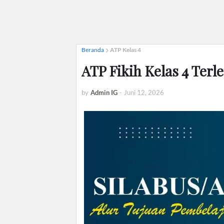
Beranda
ATP Kelas 4
ATP Fikih Kelas 4 Terl
by
Admin IG
-
Juni 12, 2026