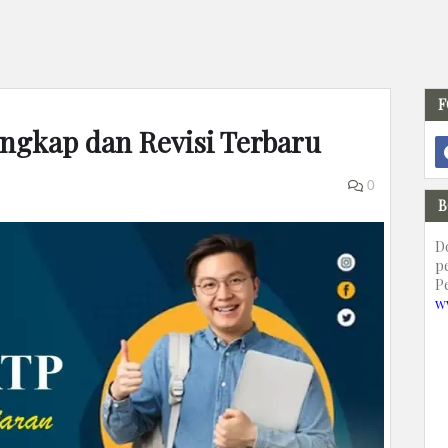
F
engkap dan Revisi Terbaru
0
B
D
p
P
w