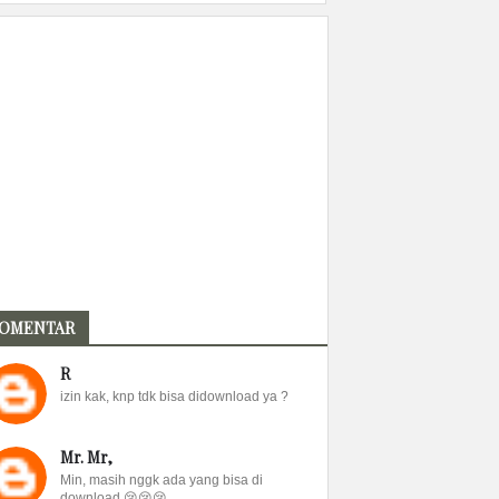
OMENTAR
R
izin kak, knp tdk bisa didownload ya ?
Mr. Mr,
Min, masih nggk ada yang bisa di
download 😢😢😢