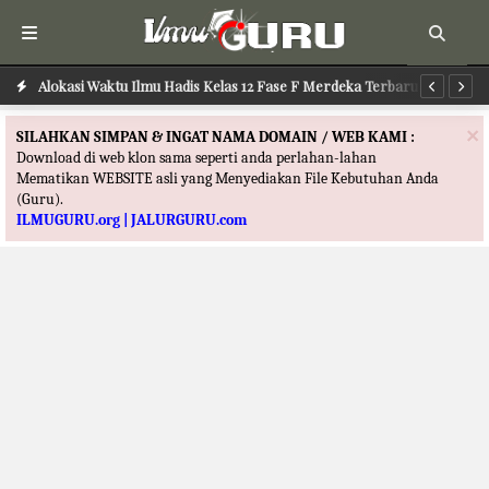
Alokasi Waktu Ilmu Hadis Kelas 12 Fase F Merdeka Terbaru
Alokasi Waktu Agama Kristen Kelas 12 Fase F Merdeka Terbaru
Al
×
SILAHKAN SIMPAN & INGAT NAMA DOMAIN / WEB KAMI :
Download di web klon sama seperti anda perlahan-lahan
Mematikan WEBSITE asli yang Menyediakan File Kebutuhan Anda
(Guru).
ILMUGURU.org | JALURGURU.com