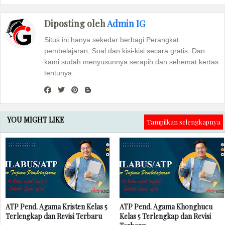
Diposting oleh
Admin IG
Situs ini hanya sekedar berbagi Perangkat
pembelajaran, Soal dan kisi-kisi secara gratis. Dan
kami sudah menyusunnya serapih dan sehemat kertas
tentunya.
YOU MIGHT LIKE
Tampilkan selengkapnya
ATP Pend. Agama Kristen Kelas 5
ATP Pend. Agama Khonghucu
Terlengkap dan Revisi Terbaru
Kelas 5 Terlengkap dan Revisi