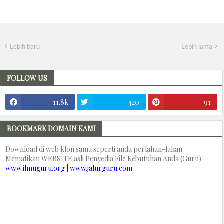
Lebih baru
Lebih lama
FOLLOW US
11.8k
420
91
BOOKMARK DOMAIN KAMI
Download di web klon sama seperti anda perlahan-lahan
Mematikan WEBSITE asli Penyedia File Kebutuhan Anda (Guru)
www.ilmuguru.org | www.jalurguru.com