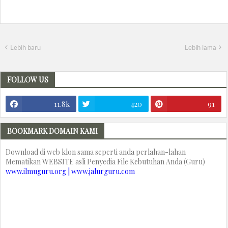
Lebih baru
Lebih lama
FOLLOW US
11.8k
420
91
BOOKMARK DOMAIN KAMI
Download di web klon sama seperti anda perlahan-lahan
Mematikan WEBSITE asli Penyedia File Kebutuhan Anda (Guru)
www.ilmuguru.org | www.jalurguru.com