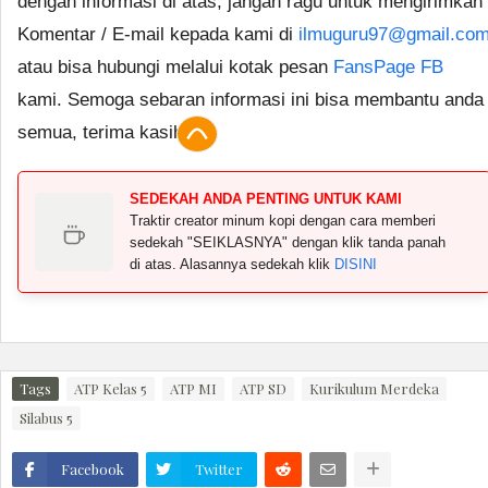
dengan informasi di atas, jangan ragu untuk mengirimkan
Komentar / E-mail kepada kami di
ilmuguru97@gmail.co
atau bisa hubungi melalui kotak pesan
FansPage FB
kami. Semoga sebaran informasi ini bisa membantu anda
semua, terima kasih.
SEDEKAH ANDA PENTING UNTUK KAMI
Traktir creator minum kopi dengan cara memberi
sedekah "SEIKLASNYA" dengan klik tanda panah
di atas. Alasannya sedekah klik
DISINI
Tags
ATP Kelas 5
ATP MI
ATP SD
Kurikulum Merdeka
Silabus 5
Facebook
Twitter