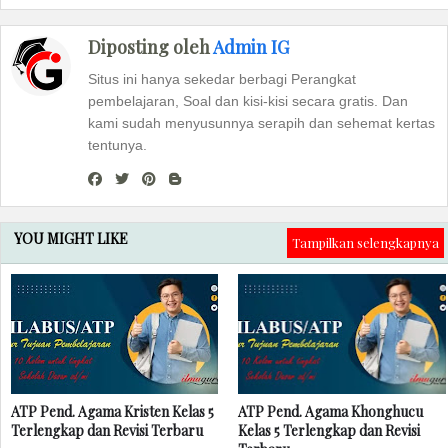
Diposting oleh
Admin IG
Situs ini hanya sekedar berbagi Perangkat
pembelajaran, Soal dan kisi-kisi secara gratis. Dan
kami sudah menyusunnya serapih dan sehemat kertas
tentunya.
YOU MIGHT LIKE
Tampilkan selengkapnya
ATP Pend. Agama Kristen Kelas 5
ATP Pend. Agama Khonghucu
Terlengkap dan Revisi Terbaru
Kelas 5 Terlengkap dan Revisi