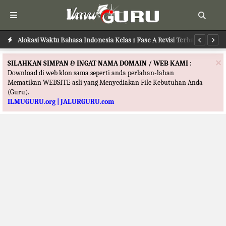
Alokasi Waktu Bahasa Indonesia Kelas 1 Fase A Revisi Terbaru
Alokasi Waktu Ushul Fikih Kelas 12 Fase F Merdeka Terbaru
Al
×
SILAHKAN SIMPAN & INGAT NAMA DOMAIN / WEB KAMI :
Download di web klon sama seperti anda perlahan-lahan
Mematikan WEBSITE asli yang Menyediakan File Kebutuhan Anda
(Guru).
ILMUGURU.org | JALURGURU.com