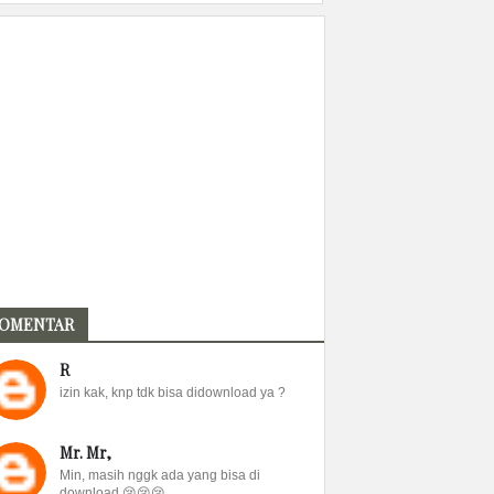
OMENTAR
R
izin kak, knp tdk bisa didownload ya ?
Mr. Mr,
Min, masih nggk ada yang bisa di
download 😢😢😢