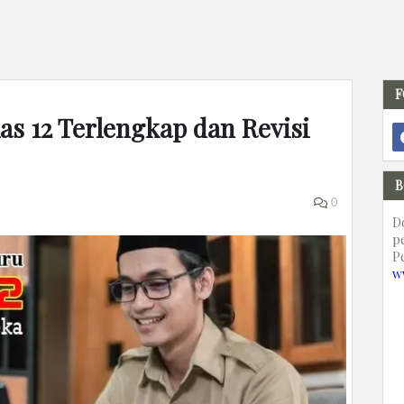
F
as 12 Terlengkap dan Revisi
B
0
D
p
P
w