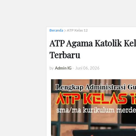
Beranda
ATP Kelas 12
ATP Agama Katolik Kel
Terbaru
by
Admin IG
-
Juni 06, 2026