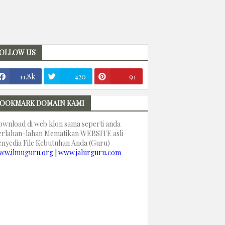
OLLOW US
11.8k
420
91
OOKMARK DOMAIN KAMI
ownload di web klon sama seperti anda
erlahan-lahan Mematikan WEBSITE asli
enyedia File Kebutuhan Anda (Guru)
ww.ilmuguru.org | www.jalurguru.com