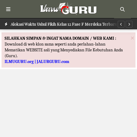
Alokasi Waktu Ilmu Tafsir Kelas 12 Fase F Merdeka Terbaru
Alokasi Waktu Ushul Fikih Kelas 12 Fase F Merdeka Terbaru
Al
×
SILAHKAN SIMPAN & INGAT NAMA DOMAIN / WEB KAMI :
Download di web klon sama seperti anda perlahan-lahan
Mematikan WEBSITE asli yang Menyediakan File Kebutuhan Anda
(Guru).
ILMUGURU.org | JALURGURU.com