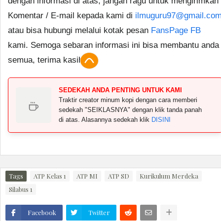
dengan informasi di atas, jangan ragu untuk mengirimkan
Komentar / E-mail kepada kami di
ilmuguru97@gmail.co
atau bisa hubungi melalui kotak pesan
FansPage FB
kami. Semoga sebaran informasi ini bisa membantu anda
semua, terima kasih.
SEDEKAH ANDA PENTING UNTUK KAMI
Traktir creator minum kopi dengan cara memberi
sedekah "SEIKLASNYA" dengan klik tanda panah
di atas. Alasannya sedekah klik
DISINI
Tags
ATP Kelas 1
ATP MI
ATP SD
Kurikulum Merdeka
Silabus 1
Facebook
Twitter