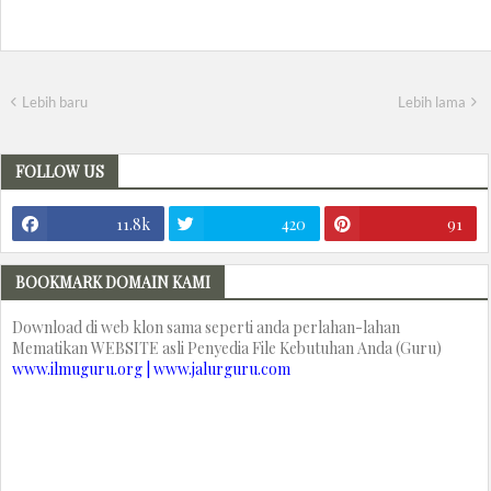
Lebih baru
Lebih lama
FOLLOW US
11.8k
420
91
BOOKMARK DOMAIN KAMI
Download di web klon sama seperti anda perlahan-lahan
Mematikan WEBSITE asli Penyedia File Kebutuhan Anda (Guru)
www.ilmuguru.org | www.jalurguru.com