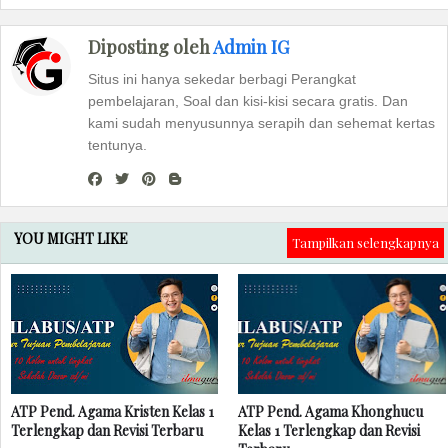
Diposting oleh
Admin IG
Situs ini hanya sekedar berbagi Perangkat
pembelajaran, Soal dan kisi-kisi secara gratis. Dan
kami sudah menyusunnya serapih dan sehemat kertas
tentunya.
YOU MIGHT LIKE
Tampilkan selengkapnya
ATP Pend. Agama Kristen Kelas 1
ATP Pend. Agama Khonghucu
Terlengkap dan Revisi Terbaru
Kelas 1 Terlengkap dan Revisi