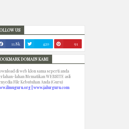
OLLOW US
11.8k
420
91
OOKMARK DOMAIN KAMI
ownload di web klon sama seperti anda
erlahan-lahan Mematikan WEBSITE asli
enyedia File Kebutuhan Anda (Guru)
ww.ilmuguru.org | www.jalurguru.com