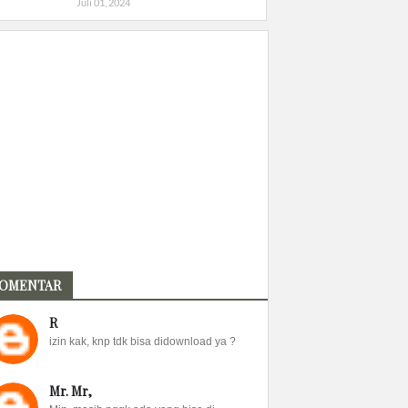
Juli 01, 2024
OMENTAR
R
izin kak, knp tdk bisa didownload ya ?
Mr. Mr,