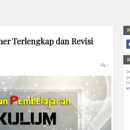
F
mer Terlengkap dan Revisi
B
0
D
p
P
w