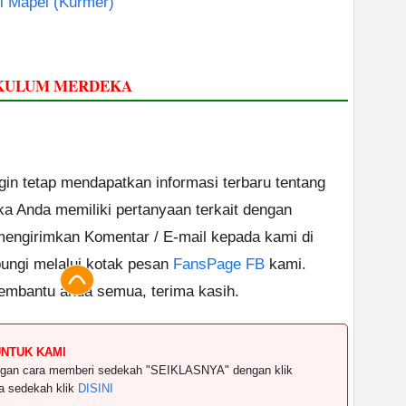
l Mapel (Kurmer)
RIKULUM MERDEKA
ngin tetap mendapatkan informasi terbaru tentang
ika Anda memiliki pertanyaan terkait dengan
 mengirimkan Komentar / E-mail kepada kami di
ungi melalui kotak pesan
FansPage FB
kami.
embantu anda semua, terima kasih.
UNTUK KAMI
dengan cara memberi sedekah "SEIKLASNYA" dengan klik
ya sedekah klik
DISINI