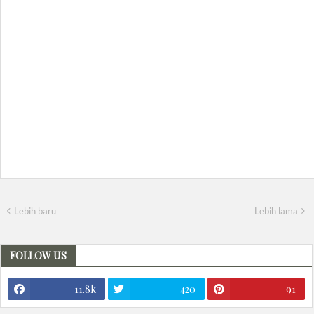
Lebih baru
Lebih lama
FOLLOW US
11.8k
420
91