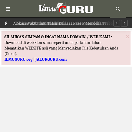
Alokasi Waktu Ilmu Tafsir Kelas 12 Fase F Merdeka Terbaru
Al
×
SILAHKAN SIMPAN & INGAT NAMA DOMAIN / WEB KAMI :
Download di web klon sama seperti anda perlahan-lahan
Mematikan WEBSITE asli yang Menyediakan File Kebutuhan Anda
(Guru).
ILMUGURU.org | JALURGURU.com