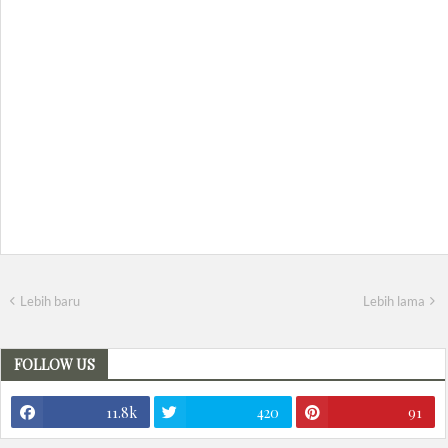
Lebih baru
Lebih lama
FOLLOW US
11.8k
420
91