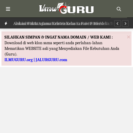
Alokasi Waktu Agama Kristen Kelas 12 Fase F Merdeka Terbaru
Al
×
SILAHKAN SIMPAN & INGAT NAMA DOMAIN / WEB KAMI :
Download di web klon sama seperti anda perlahan-lahan
Mematikan WEBSITE asli yang Menyediakan File Kebutuhan Anda
(Guru).
ILMUGURU.org | JALURGURU.com