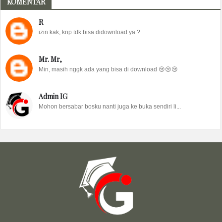
KOMENTAR
R
izin kak, knp tdk bisa didownload ya ?
Mr. Mr,
Min, masih nggk ada yang bisa di download 😢😢😢
Admin IG
Mohon bersabar bosku nanti juga ke buka sendiri li...