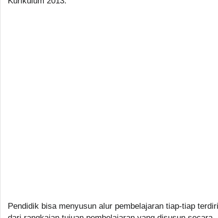
Kurikulum 2013.
Pendidik bisa menyusun alur pembelajaran tiap-tiap terdir
dari rangkaian tujuan pembelajaran yang disusun secara