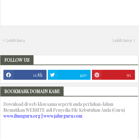
Lebih baru
Lebih lama
FOLLOW US
11.8k
420
91
BOOKMARK DOMAIN KAMI
Download di web klon sama seperti anda perlahan-lahan
Mematikan WEBSITE asli Penyedia File Kebutuhan Anda (Guru)
www.ilmuguru.org | www.jalurguru.com