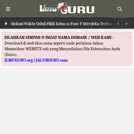
Alokasi Waktu Ilmu Tafsir Kelas 12 Fase F Merdeka Terbaru
Alokasi Waktu Ushul Fikih Kelas 12 Fase F Merdeka Terbaru
Al
×
SILAHKAN SIMPAN & INGAT NAMA DOMAIN / WEB KAMI :
Download di web klon sama seperti anda perlahan-lahan
Mematikan WEBSITE asli yang Menyediakan File Kebutuhan Anda
(Guru).
ILMUGURU.org | JALURGURU.com