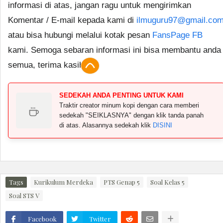
informasi di atas, jangan ragu untuk mengirimkan
Komentar / E-mail kepada kami di
ilmuguru97@gmail.co
atau bisa hubungi melalui kotak pesan
FansPage FB
kami. Semoga sebaran informasi ini bisa membantu anda
semua, terima kasih.
SEDEKAH ANDA PENTING UNTUK KAMI
Traktir creator minum kopi dengan cara memberi
sedekah "SEIKLASNYA" dengan klik tanda panah
di atas. Alasannya sedekah klik
DISINI
Tags
Kurikulum Merdeka
PTS Genap 5
Soal Kelas 5
Soal STS V
Facebook
Twitter