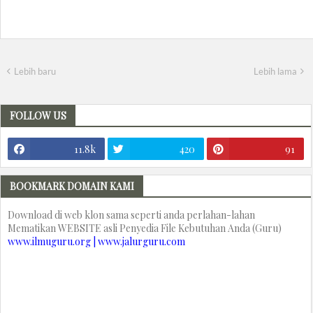
Lebih baru
Lebih lama
FOLLOW US
11.8k
420
91
BOOKMARK DOMAIN KAMI
Download di web klon sama seperti anda perlahan-lahan
Mematikan WEBSITE asli Penyedia File Kebutuhan Anda (Guru)
www.ilmuguru.org | www.jalurguru.com