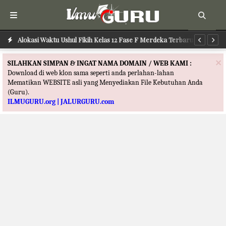
Alokasi Waktu Ilmu Tafsir Kelas 12 Fase F Merdeka Terbaru
Alokasi Waktu Ushul Fikih Kelas 12 Fase F Merdeka Terbaru
Al
×
SILAHKAN SIMPAN & INGAT NAMA DOMAIN / WEB KAMI :
Download di web klon sama seperti anda perlahan-lahan
Mematikan WEBSITE asli yang Menyediakan File Kebutuhan Anda
(Guru).
ILMUGURU.org | JALURGURU.com