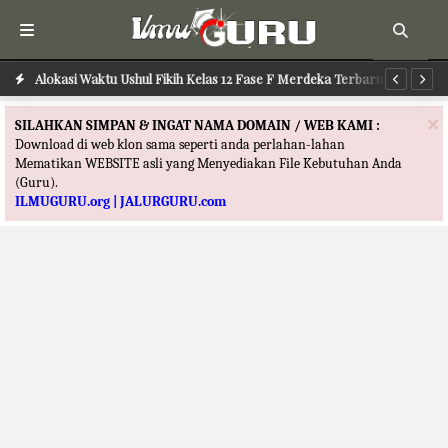
Alokasi Waktu Ilmu Tafsir Kelas 12 Fase F Merdeka Terbaru
Alokasi Waktu Ushul Fikih Kelas 12 Fase F Merdeka Terbaru
Al
×
SILAHKAN SIMPAN & INGAT NAMA DOMAIN / WEB KAMI :
Download di web klon sama seperti anda perlahan-lahan
Mematikan WEBSITE asli yang Menyediakan File Kebutuhan Anda
(Guru).
ILMUGURU.org | JALURGURU.com