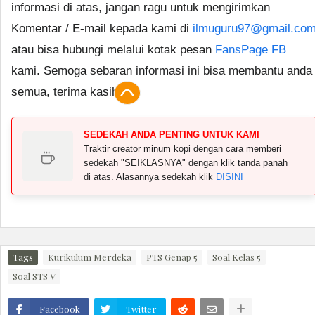
informasi di atas, jangan ragu untuk mengirimkan
Komentar / E-mail kepada kami di
ilmuguru97@gmail.co
atau bisa hubungi melalui kotak pesan
FansPage FB
kami. Semoga sebaran informasi ini bisa membantu anda
semua, terima kasih.
SEDEKAH ANDA PENTING UNTUK KAMI
Traktir creator minum kopi dengan cara memberi
sedekah "SEIKLASNYA" dengan klik tanda panah
di atas. Alasannya sedekah klik
DISINI
Tags
Kurikulum Merdeka
PTS Genap 5
Soal Kelas 5
Soal STS V
Facebook
Twitter