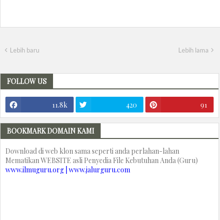
Lebih baru
Lebih lama
FOLLOW US
11.8k
420
91
BOOKMARK DOMAIN KAMI
Download di web klon sama seperti anda perlahan-lahan
Mematikan WEBSITE asli Penyedia File Kebutuhan Anda (Guru)
www.ilmuguru.org | www.jalurguru.com