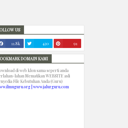
OLLOW US
11.8k
420
91
OOKMARK DOMAIN KAMI
ownload di web klon sama seperti anda
erlahan-lahan Mematikan WEBSITE asli
enyedia File Kebutuhan Anda (Guru)
ww.ilmuguru.org | www.jalurguru.com