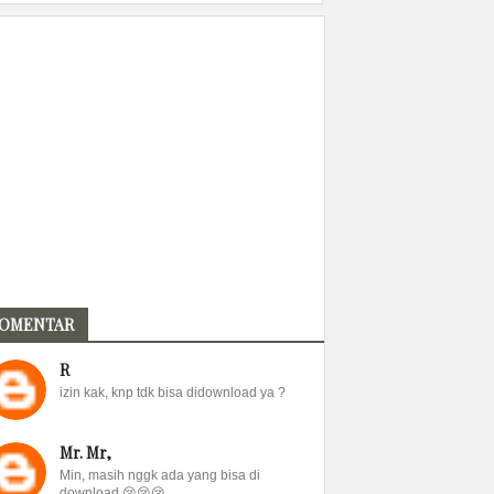
OMENTAR
R
izin kak, knp tdk bisa didownload ya ?
Mr. Mr,
Min, masih nggk ada yang bisa di
download 😢😢😢