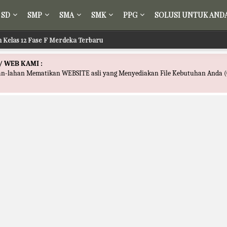
SD
SMP
SMA
SMK
PPG
SOLUSI UNTUK AND
ir Kelas 12 Fase F Merdeka Terbaru
l Fikih Kelas 12 Fase F Merdeka Terbaru
/ WEB KAMI :
han-lahan Mematikan WEBSITE asli yang Menyediakan File Kebutuhan Anda (