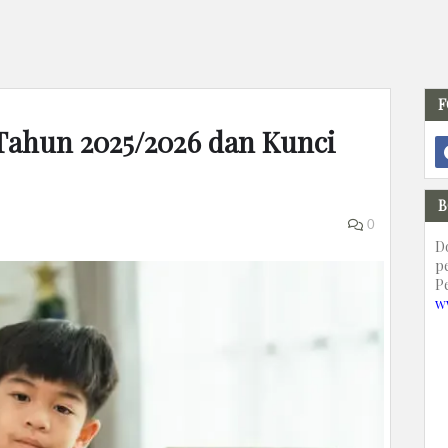
F
 Tahun 2025/2026 dan Kunci
B
0
D
p
P
w