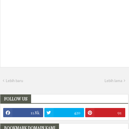
Lebih baru
Lebih lama
FOLLOW US
11.8k
420
91
BOOKMARK DOMAIN KAMI