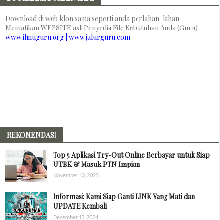
Download di web klon sama seperti anda perlahan-lahan
Mematikan WEBSITE asli Penyedia File Kebutuhan Anda (Guru)
www.ilmuguru.org | www.jalurguru.com
REKOMENDASI
Top 5 Aplikasi Try-Out Online Berbayar untuk Siap
UTBK & Masuk PTN Impian
November 13, 2025
Informasi: Kami Siap Ganti LINK Yang Mati dan
UPDATE Kembali
December 13, 2024