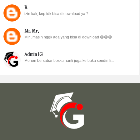
R
izin kak, knp tdk bisa didownload ya ?
Mr. Mr,
Min, masih nggk ada yang bisa di download 😢😢😢
Admin IG
Mohon bersabar bosku nanti juga ke buka sendiri li...