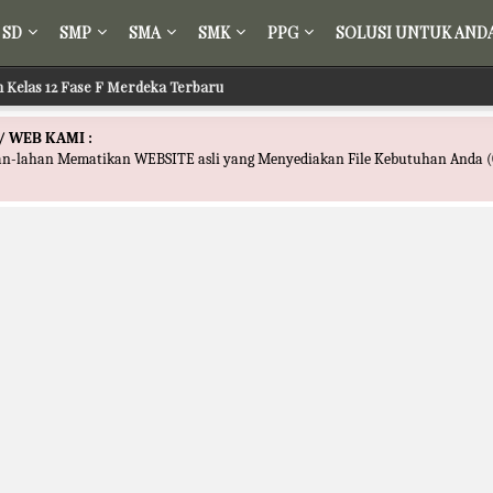
SD
SMP
SMA
SMK
PPG
SOLUSI UNTUK AND
ir Kelas 12 Fase F Merdeka Terbaru
 Fikih Kelas 12 Fase F Merdeka Terbaru
/ WEB KAMI :
han-lahan Mematikan WEBSITE asli yang Menyediakan File Kebutuhan Anda (