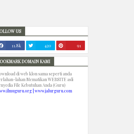
OLLOW US
11.8k
420
91
OOKMARK DOMAIN KAMI
ownload di web klon sama seperti anda
erlahan-lahan Mematikan WEBSITE asli
enyedia File Kebutuhan Anda (Guru)
ww.ilmuguru.org | www.jalurguru.com