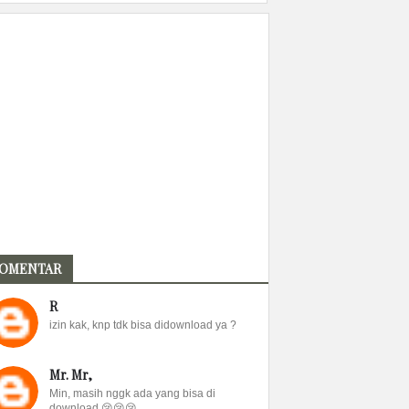
OMENTAR
R
izin kak, knp tdk bisa didownload ya ?
Mr. Mr,
Min, masih nggk ada yang bisa di
download 😢😢😢