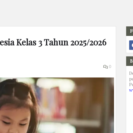
F
esia Kelas 3 Tahun 2025/2026
B
0
D
p
P
w