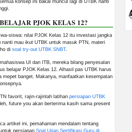
 semua konsep ini bakal muncul lagi di UTBK nanti
nggi.
BELAJAR PJOK KELAS 12?
wa-siswa: nilai PJOK Kelas 12 itu investasi jangka
 nanti mau ikut UTBK untuk masuk PTN, materi
lho di
soal try-out UTBK SNBT
.
mahasiswa UI dan ITB, mereka bilang penyesalan
ius belajar PJOK Kelas 12. Alhasil pas UTBK harus
unya mepet banget. Makanya, manfaatkan kesempatan
konsepnya.
favorit, rajin-rajinlah latihan
persiapan UTBK
eh, future you akan berterima kasih sama present
ca artikel ini, pemahaman mendalam tentang
 untuk persiapan
Soal Ujian Sertifikasi Guru di