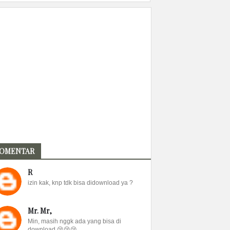
OMENTAR
R
izin kak, knp tdk bisa didownload ya ?
Mr. Mr,
Min, masih nggk ada yang bisa di
download 😢😢😢