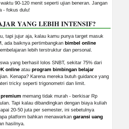
waktu 90-120 menit seperti ujian beneran. Jangan
 - fokus dulu!
JAR YANG LEBIH INTENSIF?
, tapi jujur aja, kalau kamu punya target masuk
GM, ada baiknya pertimbangkan
bimbel online
belajaran lebih terstruktur dan personal.
wa yang berhasil lolos SNBT, sekitar 75% dari
OK online
atau
program bimbingan belajar
jian. Kenapa? Karena mereka butuh guidance yang
eri tricky seperti trigonometri dan limit.
K premium
memang tidak murah - berkisar Rp
bulan. Tapi kalau dibandingkan dengan biaya kuliah
apai 20-50 juta per semester, ini sebetulnya
erapa platform bahkan menawarkan
garansi uang
n hasilnya.