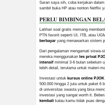
Saran saya sih, coba kerjakan dalam 
sambil buka HP atau nonton Netflix ya
PERLU BIMBINGAN BELA
Latihan soal gratis memang membantu
PTN favorit seperti UI, ITB, atau U
berbayar
yang menawarkan sistem pem
Dari pengalaman mengamati siswa-sis
mereka menggunakan
les privat PJ
intensif
minimal 3-6 bulan sebelum u
lebih detail, terutama untuk materi-mat
Investasi untuk
kursus online PJO
500.000 hingga 2 juta untuk paket 6 
di universitas swasta yang bisa menc
investasi yang sangat worth it. Beb
kembali
kalau kamu tidak puas denga