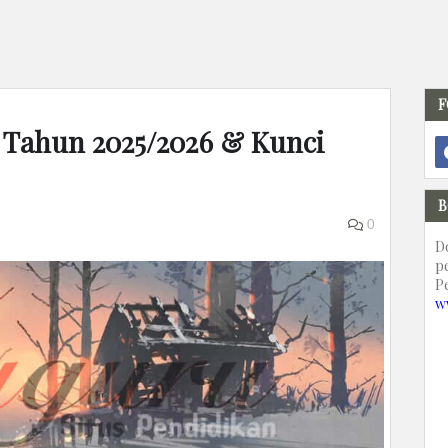
F
K Tahun 2025/2026 & Kunci
B
0
D
p
P
w