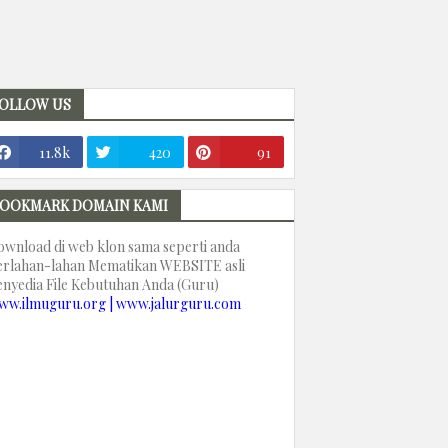
OLLOW US
11.8k
420
91
OOKMARK DOMAIN KAMI
ownload di web klon sama seperti anda
erlahan-lahan Mematikan WEBSITE asli
enyedia File Kebutuhan Anda (Guru)
ww.ilmuguru.org | www.jalurguru.com