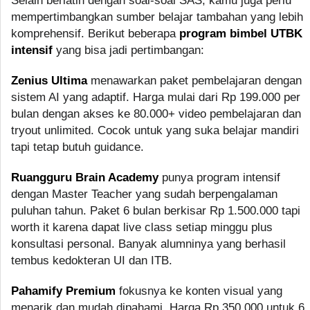
Selain berlatih dengan soal-soal SAS, kamu juga perlu
mempertimbangkan sumber belajar tambahan yang lebih
komprehensif. Berikut beberapa
program bimbel UTBK
intensif
yang bisa jadi pertimbangan:
Zenius Ultima
menawarkan paket pembelajaran dengan
sistem AI yang adaptif. Harga mulai dari Rp 199.000 per
bulan dengan akses ke 80.000+ video pembelajaran dan
tryout unlimited. Cocok untuk yang suka belajar mandiri
tapi tetap butuh guidance.
Ruangguru Brain Academy
punya program intensif
dengan Master Teacher yang sudah berpengalaman
puluhan tahun. Paket 6 bulan berkisar Rp 1.500.000 tapi
worth it karena dapat live class setiap minggu plus
konsultasi personal. Banyak alumninya yang berhasil
tembus kedokteran UI dan ITB.
Pahamify Premium
fokusnya ke konten visual yang
menarik dan mudah dipahami. Harga Rp 350.000 untuk 6