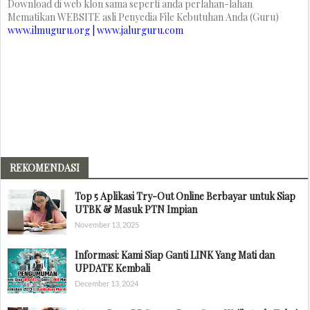
Download di web klon sama seperti anda perlahan-lahan
Mematikan WEBSITE asli Penyedia File Kebutuhan Anda (Guru)
www.ilmuguru.org | www.jalurguru.com
REKOMENDASI
Top 5 Aplikasi Try-Out Online Berbayar untuk Siap
UTBK & Masuk PTN Impian
November 13, 2025
Informasi: Kami Siap Ganti LINK Yang Mati dan
UPDATE Kembali
December 13, 2024