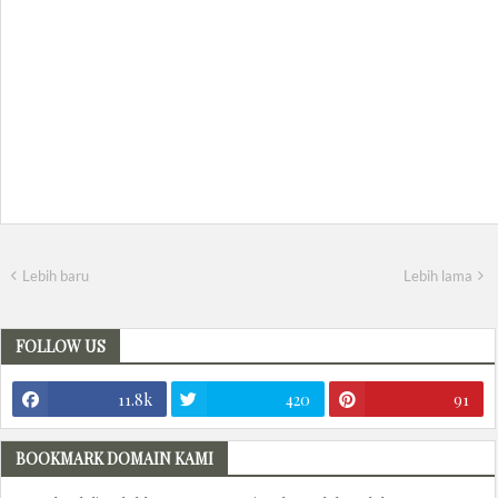
Lebih baru
Lebih lama
FOLLOW US
11.8k
420
91
BOOKMARK DOMAIN KAMI