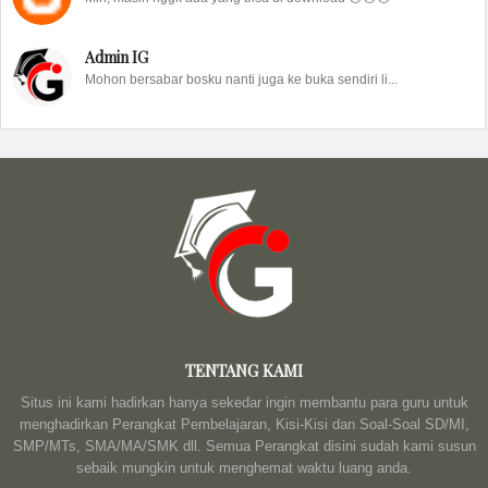
Admin IG
Mohon bersabar bosku nanti juga ke buka sendiri li...
TENTANG KAMI
Situs ini kami hadirkan hanya sekedar ingin membantu para guru untuk
menghadirkan Perangkat Pembelajaran, Kisi-Kisi dan Soal-Soal SD/MI,
SMP/MTs, SMA/MA/SMK dll. Semua Perangkat disini sudah kami susun
sebaik mungkin untuk menghemat waktu luang anda.