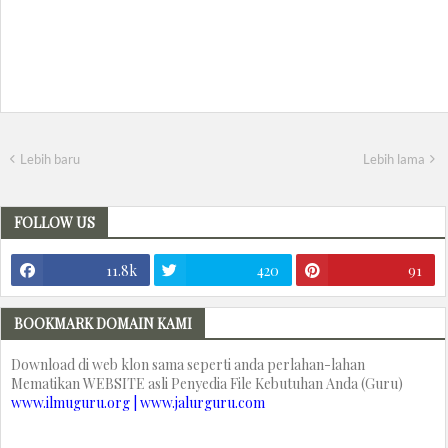
Lebih baru
Lebih lama
FOLLOW US
11.8k
420
91
BOOKMARK DOMAIN KAMI
Download di web klon sama seperti anda perlahan-lahan
Mematikan WEBSITE asli Penyedia File Kebutuhan Anda (Guru)
www.ilmuguru.org | www.jalurguru.com