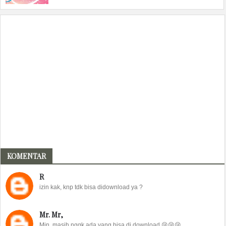
KOMENTAR
R
izin kak, knp tdk bisa didownload ya ?
Mr. Mr,
Min, masih nggk ada yang bisa di download 😢😢😢