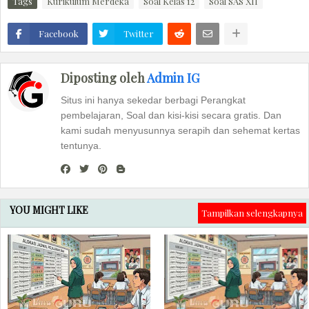
Tags
Kurikulum Merdeka
Soal Kelas 12
Soal SAS XII
Facebook
Twitter
Diposting oleh
Admin IG
Situs ini hanya sekedar berbagi Perangkat
pembelajaran, Soal dan kisi-kisi secara gratis. Dan
kami sudah menyusunnya serapih dan sehemat kertas
tentunya.
YOU MIGHT LIKE
Tampilkan selengkapnya