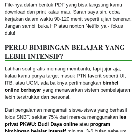
File-nya dalam bentuk PDF yang bisa langsung kamu
download dan print kalau mau. Saran saya sih, coba
kerjakan dalam waktu 90-120 menit seperti ujian beneran.
Jangan sambil buka HP atau nonton Netflix ya - fokus
dulu!
PERLU BIMBINGAN BELAJAR YANG
LEBIH INTENSIF?
Latihan soal gratis memang membantu, tapi jujur aja,
kalau kamu punya target masuk PTN favorit seperti UI,
ITB, atau UGM, ada baiknya pertimbangkan
bimbel
online berbayar
yang menawarkan sistem pembelajaran
lebih terstruktur dan personal.
Dari pengalaman mengamati siswa-siswa yang berhasil
lolos SNBT, sekitar 75% dari mereka menggunakan
les
privat PKWU: Budi Daya online
atau
program
bimbingan belajar intensif
minimal 3-6 bulan sebelum