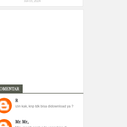
Juli 01, 2024
OMENTAR
R
izin kak, knp tdk bisa didownload ya ?
Mr. Mr,