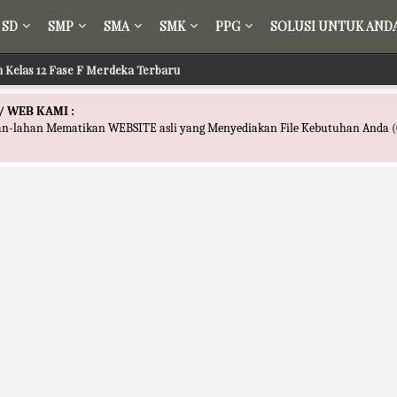
SD
SMP
SMA
SMK
PPG
SOLUSI UNTUK AND
ir Kelas 12 Fase F Merdeka Terbaru
 Fikih Kelas 12 Fase F Merdeka Terbaru
/ WEB KAMI :
han-lahan Mematikan WEBSITE asli yang Menyediakan File Kebutuhan Anda (