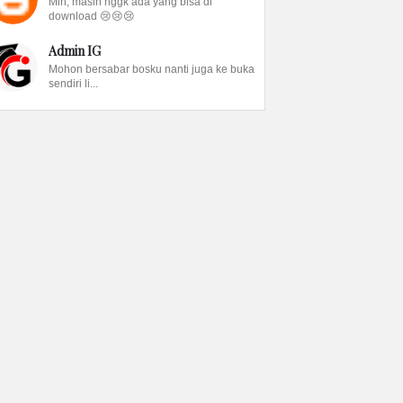
Min, masih nggk ada yang bisa di
download 😢😢😢
Admin IG
Mohon bersabar bosku nanti juga ke buka
sendiri li...