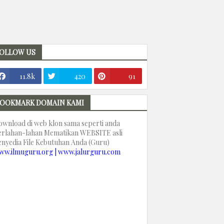
OLLOW US
11.8k
420
91
OOKMARK DOMAIN KAMI
ownload di web klon sama seperti anda
erlahan-lahan Mematikan WEBSITE asli
enyedia File Kebutuhan Anda (Guru)
ww.ilmuguru.org | www.jalurguru.com