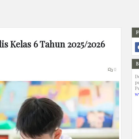
F
dis Kelas 6 Tahun 2025/2026
B
0
D
p
P
w