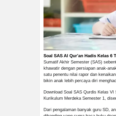
Soal SAS Al Qur'an Hadis Kelas 6 
Sumatif Akhir Semester (SAS) sebenta
khawatir dengan persiapan anak-anakn
satu penentu nilai rapor dan kenaikan
bikin anak lebih percaya diri menghad
Download Soal SAS Qurdis Kelas VI 
Kurikulum Merdeka Semester 1, diser
Dari pengalaman banyak guru SD, anak
dibanding yang cuma baca buku doan