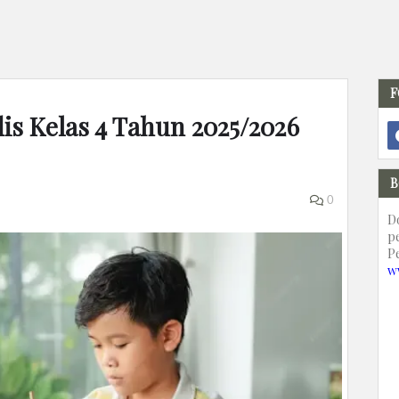
F
is Kelas 4 Tahun 2025/2026
B
0
D
p
P
w