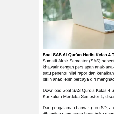
Soal SAS Al Qur'an Hadis Kelas 4 
Sumatif Akhir Semester (SAS) sebenta
khawatir dengan persiapan anak-anakn
satu penentu nilai rapor dan kenaikan
bikin anak lebih percaya diri menghad
Download Soal SAS Qurdis Kelas 4 S
Kurikulum Merdeka Semester 1, diser
Dari pengalaman banyak guru SD, anak
dibanding yang cuma baca buku doan