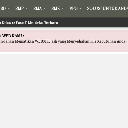
SD
SMP
SMA
SMK
PPG
SOLUSI UNTUK AND
ir Kelas 12 Fase F Merdeka Terbaru
l Fikih Kelas 12 Fase F Merdeka Terbaru
/ WEB KAMI :
han-lahan Mematikan WEBSITE asli yang Menyediakan File Kebutuhan Anda (