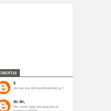
OMENTAR
R
izin kak, knp tdk bisa didownload ya ?
Mr. Mr,
Min, masih nggk ada yang bisa di
download 😢😢😢