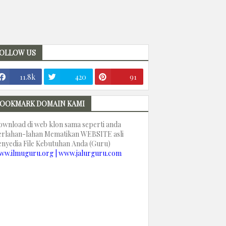
OLLOW US
11.8k
420
91
OOKMARK DOMAIN KAMI
ownload di web klon sama seperti anda
erlahan-lahan Mematikan WEBSITE asli
enyedia File Kebutuhan Anda (Guru)
ww.ilmuguru.org | www.jalurguru.com