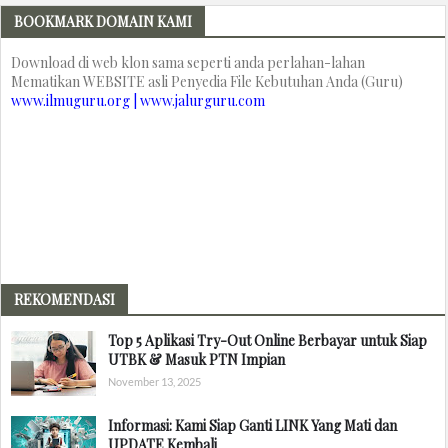
BOOKMARK DOMAIN KAMI
Download di web klon sama seperti anda perlahan-lahan
Mematikan WEBSITE asli Penyedia File Kebutuhan Anda (Guru)
www.ilmuguru.org | www.jalurguru.com
REKOMENDASI
Top 5 Aplikasi Try-Out Online Berbayar untuk Siap
UTBK & Masuk PTN Impian
November 13, 2025
Informasi: Kami Siap Ganti LINK Yang Mati dan
UPDATE Kembali