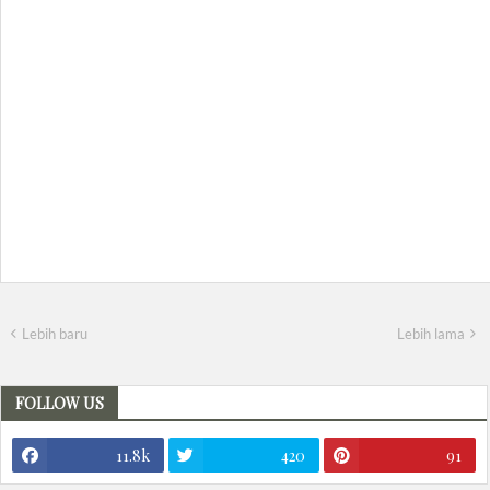
Lebih baru
Lebih lama
FOLLOW US
11.8k
420
91