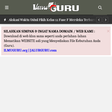
Alokasi Waktu Ilmu Tafsir Kelas 12 Fase F Merdeka Terbaru
Alokasi Waktu Ushul Fikih Kelas 12 Fase F Merdeka Terbaru
Al
×
SILAHKAN SIMPAN & INGAT NAMA DOMAIN / WEB KAMI :
Download di web klon sama seperti anda perlahan-lahan
Mematikan WEBSITE asli yang Menyediakan File Kebutuhan Anda
(Guru).
ILMUGURU.org | JALURGURU.com