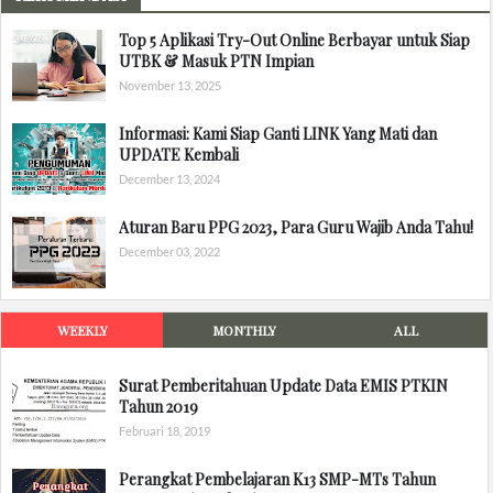
Top 5 Aplikasi Try-Out Online Berbayar untuk Siap
UTBK & Masuk PTN Impian
November 13, 2025
Informasi: Kami Siap Ganti LINK Yang Mati dan
UPDATE Kembali
December 13, 2024
Aturan Baru PPG 2023, Para Guru Wajib Anda Tahu!
December 03, 2022
WEEKLY
MONTHLY
ALL
Surat Pemberitahuan Update Data EMIS PTKIN
Tahun 2019
Februari 18, 2019
Perangkat Pembelajaran K13 SMP-MTs Tahun