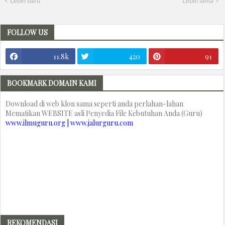
Lebih baru
Lebih lama
FOLLOW US
11.8k
420
91
BOOKMARK DOMAIN KAMI
Download di web klon sama seperti anda perlahan-lahan
Mematikan WEBSITE asli Penyedia File Kebutuhan Anda (Guru)
www.ilmuguru.org | www.jalurguru.com
REKOMENDASI