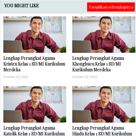
YOU MIGHT LIKE
Tampilkan selengkapnya
Lengkap Perangkat Agama
Lengkap Perangkat Agama
Kristen Kelas 1 SD/MI Kurikulum
Khonghucu Kelas 1 SD/MI
Merdeka
Kurikulum Merdeka
October 02, 2025
October 02, 2025
Lengkap Perangkat Agama
Lengkap Perangkat Agama
Katolik Kelas 1 SD/MI Kurikulum
Hindu Kelas 1 SD/MI Kurikulum