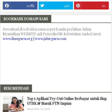
11.8k
420
91
BOOKMARK DOMAIN KAMI
Download di web klon sama seperti anda perlahan-lahan
Mematikan WEBSITE asli Penyedia File Kebutuhan Anda (Guru)
www.ilmuguru.org | www.jalurguru.com
REKOMENDASI
Top 5 Aplikasi Try-Out Online Berbayar untuk Siap
UTBK & Masuk PTN Impian
November 13, 2025