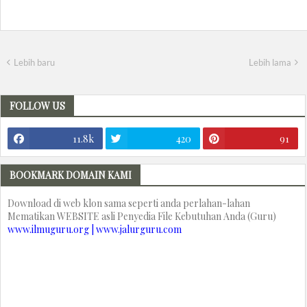
Lebih baru
Lebih lama
FOLLOW US
11.8k
420
91
BOOKMARK DOMAIN KAMI
Download di web klon sama seperti anda perlahan-lahan
Mematikan WEBSITE asli Penyedia File Kebutuhan Anda (Guru)
www.ilmuguru.org | www.jalurguru.com