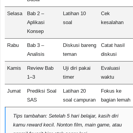
Selasa
Bab 2 –
Latihan 10
Cek
Aplikasi
soal
kesalahan
Konsep
Rabu
Bab 3 –
Diskusi bareng
Catat hasil
Analisis
teman
diskusi
Kamis
Review Bab
Uji diri pakai
Evaluasi
1–3
timer
waktu
Jumat
Prediksi Soal
Latihan 20
Fokus ke
SAS
soal campuran
bagian lemah
Tips tambahan:
Setelah 5 hari belajar, kasih diri
kamu reward kecil. Nonton film, main game, atau