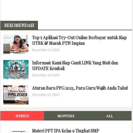
REKOMENDASI
Top 5 Aplikasi Try-Out Online Berbayar untuk Siap
UTBK & Masuk PTN Impian
November 13, 2025
Informasi: Kami Siap Ganti LINK Yang Mati dan
UPDATE Kembali
December 13, 2024
Aturan Baru PPG 2023, Para Guru Wajib Anda Tahu!
December 03, 2022
WEEKLY
MONTHLY
ALL
Materi PPT IPA Kelas 9 Tingkat SMP