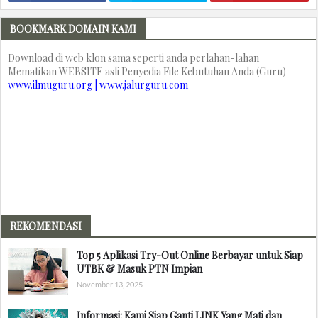
BOOKMARK DOMAIN KAMI
Download di web klon sama seperti anda perlahan-lahan
Mematikan WEBSITE asli Penyedia File Kebutuhan Anda (Guru)
www.ilmuguru.org | www.jalurguru.com
REKOMENDASI
Top 5 Aplikasi Try-Out Online Berbayar untuk Siap
UTBK & Masuk PTN Impian
November 13, 2025
Informasi: Kami Siap Ganti LINK Yang Mati dan