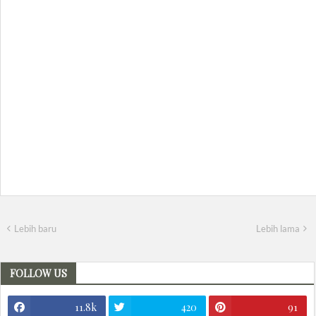
Lebih baru
Lebih lama
FOLLOW US
11.8k
420
91