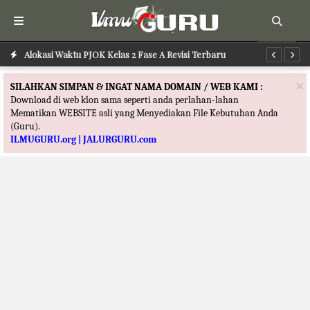
Alokasi Waktu PJOK Kelas 2 Fase A Revisi Terbaru
Alokasi Waktu PAI dan BP Kelas 2 Fase A Revisi Terbaru
Al
×
SILAHKAN SIMPAN & INGAT NAMA DOMAIN / WEB KAMI :
Download di web klon sama seperti anda perlahan-lahan
Mematikan WEBSITE asli yang Menyediakan File Kebutuhan Anda
(Guru).
ILMUGURU.org | JALURGURU.com