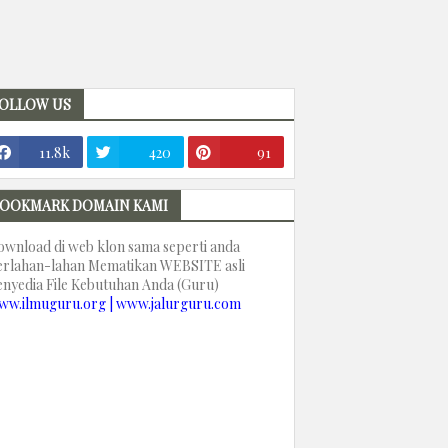
OLLOW US
11.8k
420
91
OOKMARK DOMAIN KAMI
ownload di web klon sama seperti anda
erlahan-lahan Mematikan WEBSITE asli
enyedia File Kebutuhan Anda (Guru)
ww.ilmuguru.org | www.jalurguru.com