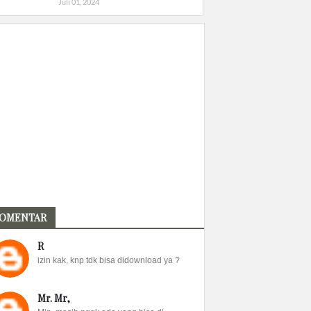
Juli 01, 2024
OMENTAR
R
izin kak, knp tdk bisa didownload ya ?
Mr. Mr,