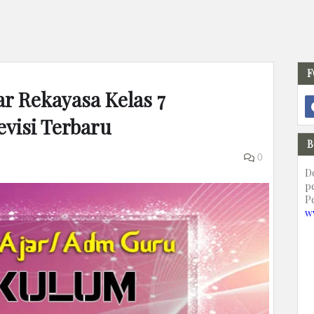
F
r Rekayasa Kelas 7
visi Terbaru
B
0
D
p
P
w