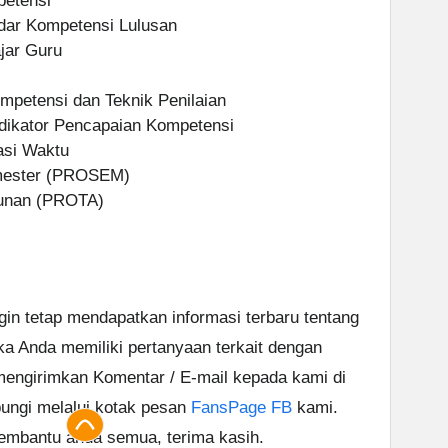
petensi
ndar Kompetensi Lulusan
jar Guru
mpetensi dan Teknik Penilaian
ndikator Pencapaian Kompetensi
kasi Waktu
emester (PROSEM)
hunan (PROTA)
ngin tetap mendapatkan informasi terbaru tentang
ika Anda memiliki pertanyaan terkait dengan
 mengirimkan Komentar / E-mail kepada kami di
ungi melalui kotak pesan
FansPage FB
kami.
embantu anda semua, terima kasih.