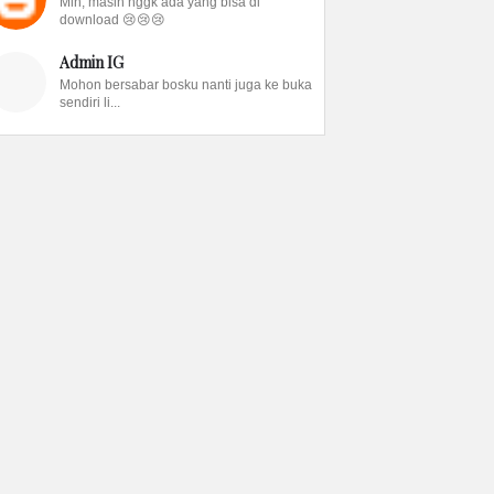
Min, masih nggk ada yang bisa di
download 😢😢😢
Admin IG
Mohon bersabar bosku nanti juga ke buka
sendiri li...