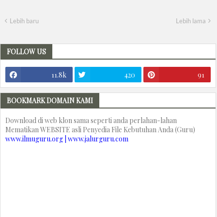
Lebih baru
Lebih lama
FOLLOW US
11.8k
420
91
BOOKMARK DOMAIN KAMI
Download di web klon sama seperti anda perlahan-lahan
Mematikan WEBSITE asli Penyedia File Kebutuhan Anda (Guru)
www.ilmuguru.org | www.jalurguru.com