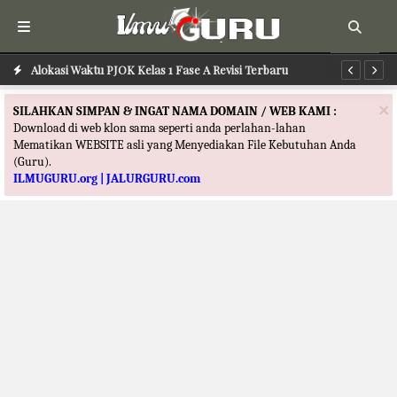
Alokasi Waktu PJOK Kelas 1 Fase A Revisi Terbaru
Alokasi Waktu PAI Kelas 1 Fase A Revisi Terbaru
Al
×
SILAHKAN SIMPAN & INGAT NAMA DOMAIN / WEB KAMI :
Download di web klon sama seperti anda perlahan-lahan
Mematikan WEBSITE asli yang Menyediakan File Kebutuhan Anda
(Guru).
ILMUGURU.org | JALURGURU.com