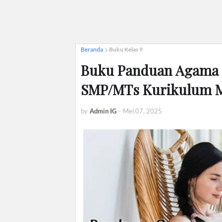
Beranda
Buku Kelas 9
Buku Panduan Agama K
SMP/MTs Kurikulum 
by
Admin IG
-
Mei 07, 2025