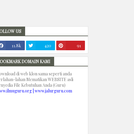
OLLOW US
11.8k
420
91
OOKMARK DOMAIN KAMI
ownload di web klon sama seperti anda
erlahan-lahan Mematikan WEBSITE asli
enyedia File Kebutuhan Anda (Guru)
ww.ilmuguru.org | www.jalurguru.com