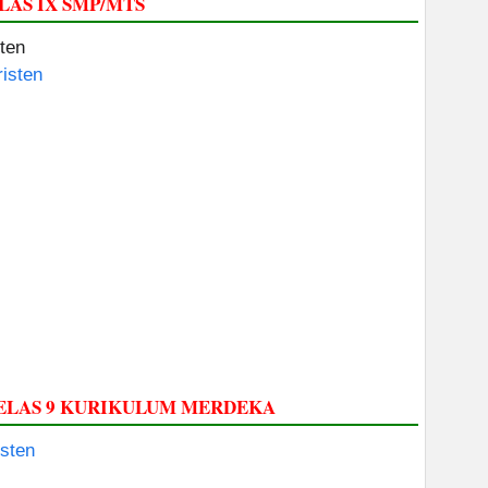
AS IX SMP/MTS
ten
isten
KELAS 9 KURIKULUM MERDEKA
sten