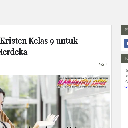
F
risten Kelas 9 untuk
Merdeka
B
0
D
p
P
w