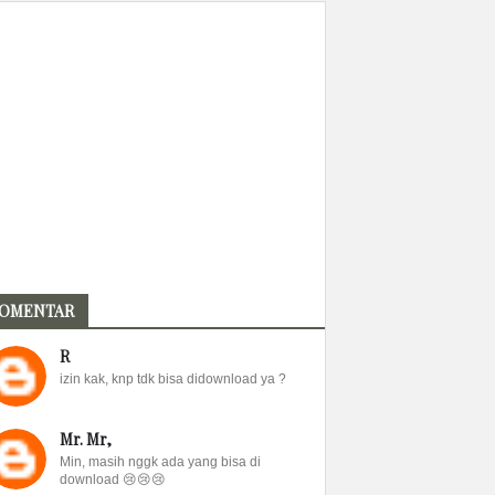
OMENTAR
R
izin kak, knp tdk bisa didownload ya ?
Mr. Mr,
Min, masih nggk ada yang bisa di
download 😢😢😢