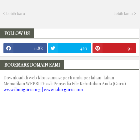
Lebih baru
Lebih lama
FOLLOW US
11.8k
420
91
BOOKMARK DOMAIN KAMI
Download di web klon sama seperti anda perlahan-lahan
Mematikan WEBSITE asli Penyedia File Kebutuhan Anda (Guru)
www.ilmuguru.org | www.jalurguru.com