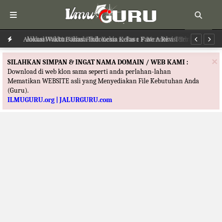
Alokasi Waktu Ushul Fikih Kelas 12 Fase F Merdeka Terbaru
Alokasi Waktu Bahasa Indonesia Kelas 1 Fase A Revisi Terbaru
Al
×
SILAHKAN SIMPAN & INGAT NAMA DOMAIN / WEB KAMI :
Download di web klon sama seperti anda perlahan-lahan
Mematikan WEBSITE asli yang Menyediakan File Kebutuhan Anda
(Guru).
ILMUGURU.org | JALURGURU.com