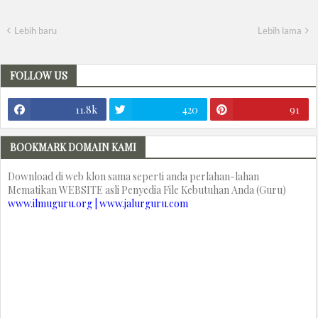
Lebih baru
Lebih lama
FOLLOW US
11.8k
420
91
BOOKMARK DOMAIN KAMI
Download di web klon sama seperti anda perlahan-lahan
Mematikan WEBSITE asli Penyedia File Kebutuhan Anda (Guru)
www.ilmuguru.org | www.jalurguru.com