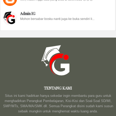
Admin IG
Mohon bersabar bosku nanti juga ke buka sendiri li...
TENTANG KAMI
Situs ini kami hadirkan hanya sekedar ingin membantu para guru untuk
menghadirkan Perangkat Pembelajaran, Kisi-Kisi dan Soal-Soal SD/MI,
SMP/MTs, SMA/MA/SMK dll. Semua Perangkat disini sudah kami susun
sebaik mungkin untuk menghemat waktu luang anda.