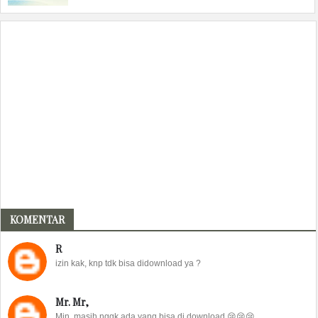
KOMENTAR
R
izin kak, knp tdk bisa didownload ya ?
Mr. Mr,
Min, masih nggk ada yang bisa di download 😢😢😢