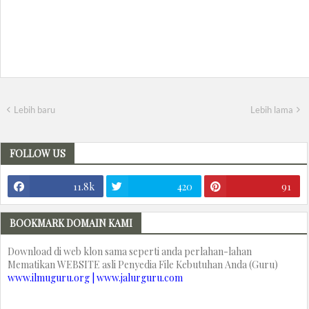
Lebih baru
Lebih lama
FOLLOW US
11.8k
420
91
BOOKMARK DOMAIN KAMI
Download di web klon sama seperti anda perlahan-lahan
Mematikan WEBSITE asli Penyedia File Kebutuhan Anda (Guru)
www.ilmuguru.org | www.jalurguru.com