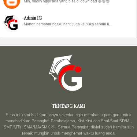
Min, masih nggk ada yang bisa di download 😢😢😢
Admin IG
Mohon bersabar bosku nanti juga ke buka sendiri li...
TENTANG KAMI
Situs ini kami hadirkan hanya sekedar ingin membantu para guru untuk
menghadirkan Perangkat Pembelajaran, Kisi-Kisi dan Soal-Soal SD/MI,
SMP/MTs, SMA/MA/SMK dll. Semua Perangkat disini sudah kami susun
sebaik mungkin untuk menghemat waktu luang anda.