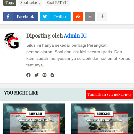
Tags
Soal kelas 7
Soal PAT VII
Facebook
Twitter
Diposting oleh
Admin IG
Situs ini hanya sekedar berbagi Perangkat
pembelajaran, Soal dan kisi-kisi secara gratis. Dan
kami sudah menyusunnya serapih dan sehemat kertas
tentunya.
YOU MIGHT LIKE
Tampilkan selengkapnya