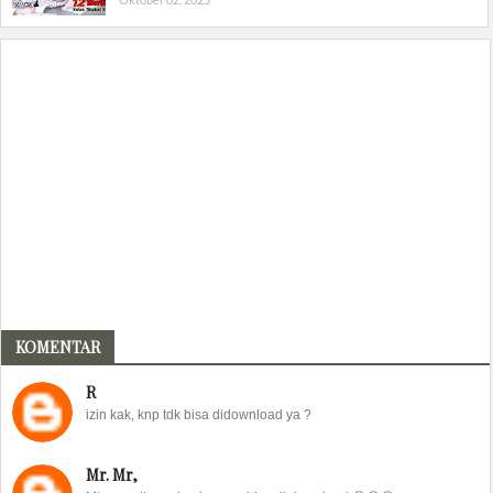
KOMENTAR
R
izin kak, knp tdk bisa didownload ya ?
Mr. Mr,