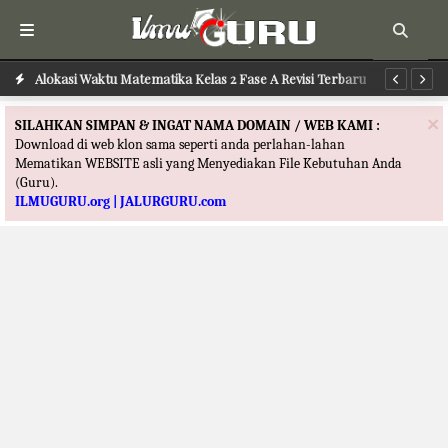
Alokasi Waktu Bahasa Indonesia Kelas 2 Fase A Revisi Terbaru
Alokasi Waktu Matematika Kelas 2 Fase A Revisi Terbaru
Al
×
SILAHKAN SIMPAN & INGAT NAMA DOMAIN / WEB KAMI :
Download di web klon sama seperti anda perlahan-lahan
Mematikan WEBSITE asli yang Menyediakan File Kebutuhan Anda
(Guru).
ILMUGURU.org | JALURGURU.com