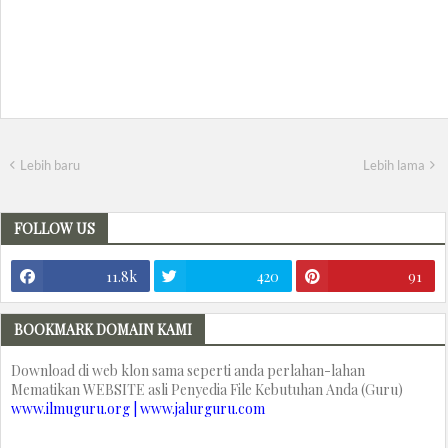
Lebih baru
Lebih lama
FOLLOW US
11.8k
420
91
BOOKMARK DOMAIN KAMI
Download di web klon sama seperti anda perlahan-lahan
Mematikan WEBSITE asli Penyedia File Kebutuhan Anda (Guru)
www.ilmuguru.org | www.jalurguru.com